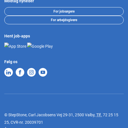
Modtag nyheder
For jobsøgere
For arbejdsgivere
Hent job-apps
Følg os
© StepStone, Carl Jacobsens Vej 29-31, 2500 Valby,
Tlf.
72 25 15
25
, CVR-nr. 20039701