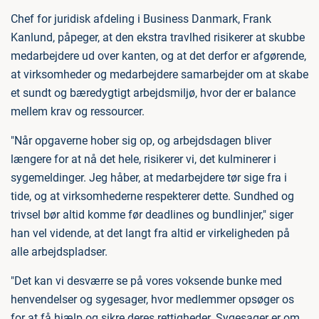
Chef for juridisk afdeling i Business Danmark, Frank
Kanlund, påpeger, at den ekstra travlhed risikerer at skubbe
medarbejdere ud over kanten, og at det derfor er afgørende,
at virksomheder og medarbejdere samarbejder om at skabe
et sundt og bæredygtigt arbejdsmiljø, hvor der er balance
mellem krav og ressourcer.
"Når opgaverne hober sig op, og arbejdsdagen bliver
længere for at nå det hele, risikerer vi, det kulminerer i
sygemeldinger. Jeg håber, at medarbejdere tør sige fra i
tide, og at virksomhederne respekterer dette. Sundhed og
trivsel bør altid komme før deadlines og bundlinjer," siger
han vel vidende, at det langt fra altid er virkeligheden på
alle arbejdspladser.
"Det kan vi desværre se på vores voksende bunke med
henvendelser og sygesager, hvor medlemmer opsøger os
for at få hjælp og sikre deres rettigheder. Sygesager er om