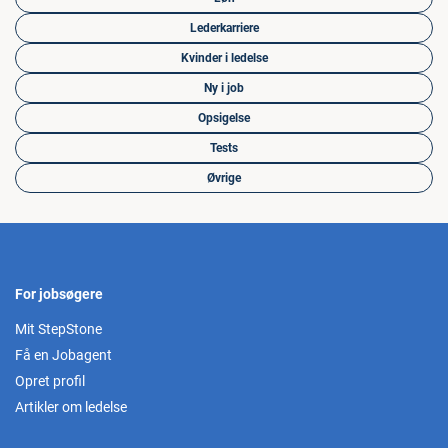
Lederkarriere
Kvinder i ledelse
Ny i job
Opsigelse
Tests
Øvrige
For jobsøgere
Mit StepStone
Få en Jobagent
Opret profil
Artikler om ledelse