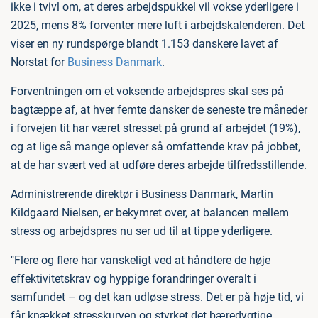
ikke i tvivl om, at deres arbejdspukkel vil vokse yderligere i
2025, mens 8% forventer mere luft i arbejdskalenderen. Det
viser en ny rundspørge blandt 1.153 danskere lavet af
Norstat for
Business Danmark
.
Forventningen om et voksende arbejdspres skal ses på
bagtæppe af, at hver femte dansker de seneste tre måneder
i forvejen tit har været stresset på grund af arbejdet (19%),
og at lige så mange oplever så omfattende krav på jobbet,
at de har svært ved at udføre deres arbejde tilfredsstillende.
Administrerende direktør i Business Danmark, Martin
Kildgaard Nielsen, er bekymret over, at balancen mellem
stress og arbejdspres nu ser ud til at tippe yderligere.
"Flere og flere har vanskeligt ved at håndtere de høje
effektivitetskrav og hyppige forandringer overalt i
samfundet – og det kan udløse stress. Det er på høje tid, vi
får knækket stresskurven og styrket det bæredygtige