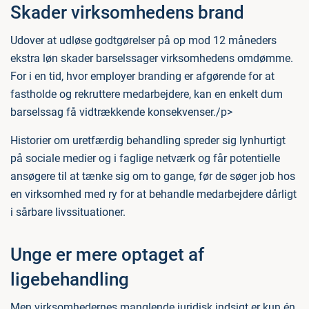
Skader virksomhedens brand
Udover at udløse godtgørelser på op mod 12 måneders
ekstra løn skader barselssager virksomhedens omdømme.
For i en tid, hvor employer branding er afgørende for at
fastholde og rekruttere medarbejdere, kan en enkelt dum
barselssag få vidtrækkende konsekvenser./p>
Historier om uretfærdig behandling spreder sig lynhurtigt
på sociale medier og i faglige netværk og får potentielle
ansøgere til at tænke sig om to gange, før de søger job hos
en virksomhed med ry for at behandle medarbejdere dårligt
i sårbare livssituationer.
Unge er mere optaget af
ligebehandling
Men virksomhedernes manglende juridisk indsigt er kun én