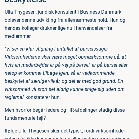
Ulla Thygesen, juridisk konsulent i Business Danmark,
oplever denne udvikling fra allernærmeste hold. Hun og
hendes kolleger drukner lige nu i henvendelser fra
medlemmer.
"Vi ser en klar stigning i antallet af barselssager.
Virksomhederne skal være meget opmærksomme på, at
hvis en medarbejder er på vej på barsel, er på barsel eller
netop er kommet tilbage igen, så er vedkommende
beskyttet af særlige vilkår, og det er med god grund. En
virksomhed vil stort set aldrig kunne snige sig uden om
reglerne,"
konstaterer hun.
Men hvorfor begår ledere og HR-afdelinger stadig disse
fundamentale fejl?
Ifølge Ulla Thygesen sker det typisk, fordi virksomheder
enten slet ikke kender reglerne eller, endnu værre, prøver at