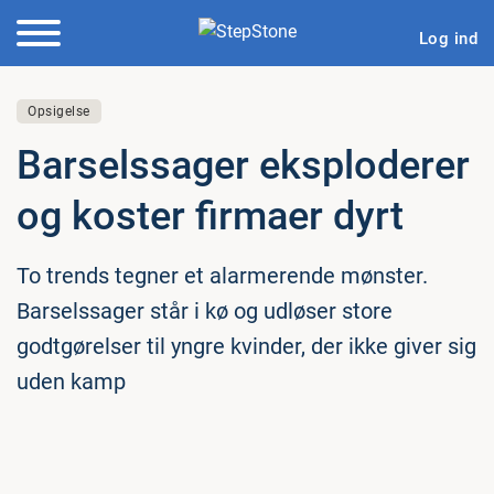
Log ind
Opsigelse
Bar­sels­sa­ger eks­plo­de­rer
og koster firmaer dyrt
To trends tegner et alarmerende mønster.
Barselssager står i kø og udløser store
godtgørelser til yngre kvinder, der ikke giver sig
uden kamp