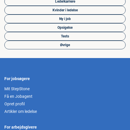
Lederkarriere
Kvinder i ledelse
Ny i job
Opsigelse
Tests
Øvrige
For jobsøgere
Mit StepStone
Få en Jobagent
Opret profil
Artikler om ledelse
For arbejdsgivere