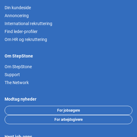
Din kundeside
Annoncering
International rekruttering
Find leder-profiler
Om HR og rekruttering
Om StepStone
Om StepStone
Support
The Network
Modtag nyheder
For jobsøgere
For arbejdsgivere
Hent job-apps