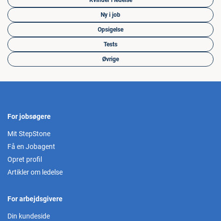
Kvinder i ledelse
Ny i job
Opsigelse
Tests
Øvrige
For jobsøgere
Mit StepStone
Få en Jobagent
Opret profil
Artikler om ledelse
For arbejdsgivere
Din kundeside