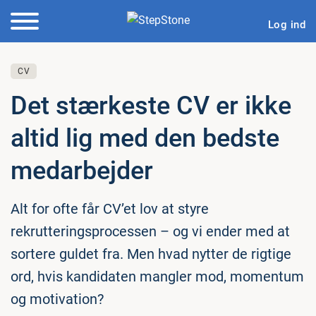
Log ind
CV
Det stærkeste CV er ikke
altid lig med den bedste
me­d­ar­bej­der
Alt for ofte får CV’et lov at styre
rekrutteringsprocessen – og vi ender med at
sortere guldet fra. Men hvad nytter de rigtige
ord, hvis kandidaten mangler mod, momentum
og motivation?