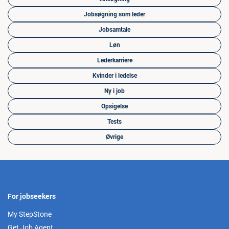
Jobsøgning som leder
Jobsamtale
Løn
Lederkarriere
Kvinder i ledelse
Ny i job
Opsigelse
Tests
Øvrige
For jobseekers
My StepStone
Get Job Agent