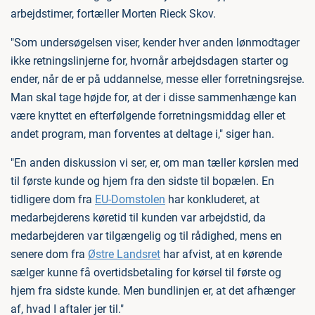
arbejdstimer, fortæller Morten Rieck Skov.
"Som undersøgelsen viser, kender hver anden lønmodtager
ikke retningslinjerne for, hvornår arbejdsdagen starter og
ender, når de er på uddannelse, messe eller forretningsrejse.
Man skal tage højde for, at der i disse sammenhænge kan
være knyttet en efterfølgende forretningsmiddag eller et
andet program, man forventes at deltage i," siger han.
"En anden diskussion vi ser, er, om man tæller kørslen med
til første kunde og hjem fra den sidste til bopælen. En
tidligere dom fra
EU-Domstolen
har konkluderet, at
medarbejderens køretid til kunden var arbejdstid, da
medarbejderen var tilgængelig og til rådighed, mens en
senere dom fra
Østre Landsret
har afvist, at en kørende
sælger kunne få overtidsbetaling for kørsel til første og
hjem fra sidste kunde. Men bundlinjen er, at det afhænger
af, hvad I aftaler jer til."