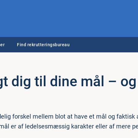
er
Find rekrutteringsbureau
gt dig til dine mål – og
elig forskel mellem blot at have et mål og faktisk a
mål er af ledelsesmæssig karakter eller af mere per