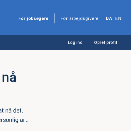
For jobsøgere
For arbejdsgivere
DA
EN
Log ind
Opret profil
 nå
t nå det,
sonlig art.