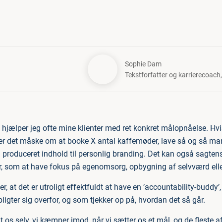
Sophie Dam
Tekstforfatter og karrierecoach
hjælper jeg ofte mine klienter med ret konkret målopnåelse. Hvi
er det måske om at booke X antal kaffemøder, lave så og så m
 få produceret indhold til personlig branding. Det kan også sagte
, som at have fokus på egenomsorg, opbygning af selvværd elle
er, at det er utroligt effektfuldt at have en ’accountability-buddy’
ligter sig overfor, og som tjekker op på, hvordan det så går.
gt os selv, vi kæmper imod, når vi sætter os et mål, og de fleste 