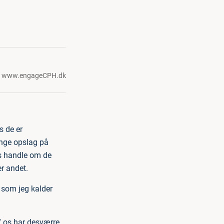
,
www.engageCPH.dk
s de er
ange opslag på
ns handle om de
r andet.
, som jeg kalder
af os har desværre