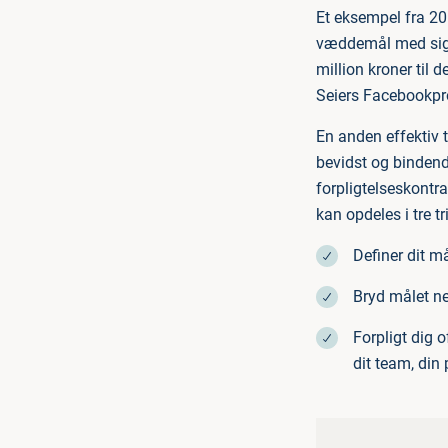
Et eksempel fra 20
væddemål med sig s
million kroner til 
Seiers Facebookpro
En anden effektiv ti
bevidst og bindend
forpligtelseskontra
kan opdeles i tre tr
Definer dit må
Bryd målet ned
Forpligt dig o
dit team, din