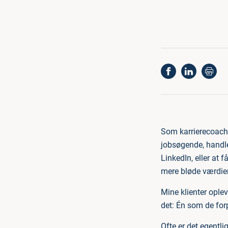
Som karrierecoach 
jobsøgende, handl
LinkedIn, eller at
mere bløde værdier
Mine klienter oplev
det: Én som de forp
Ofte er det egentli