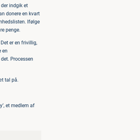
der indgik et
an donere en kvart
Enhedslisten. Ifølge
are penge.
et er en frivillig,
e en
å det. Processen
t tal på.
dy’, et medlem af