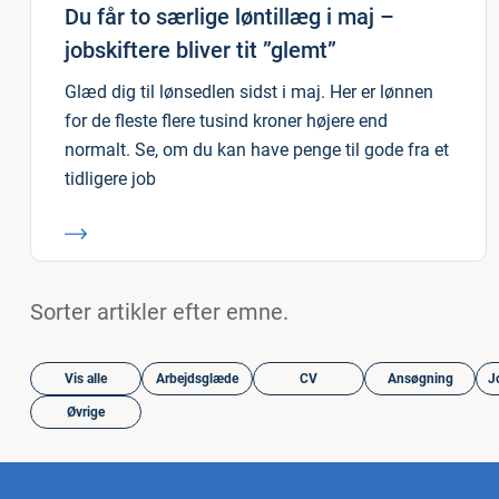
Du får to særlige løntillæg i maj –
jobskiftere bliver tit ”glemt”
Glæd dig til lønsedlen sidst i maj. Her er lønnen
for de fleste flere tusind kroner højere end
normalt. Se, om du kan have penge til gode fra et
tidligere job
Sorter artikler efter emne.
Vis alle
Arbejdsglæde
CV
Ansøgning
J
Øvrige