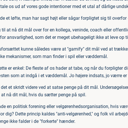
 tale os ud af vores gode intentioner med et utal af dårlige unds
e et løfte, man har sagt højt eller sågar forpligtet sig til overfo
g til at nå dit mål over for en kollega, veninde, coach eller offent
or ansvarlighed, som det er meget ubehageligt ikke at leve op ti
årsforsættet kunne således være at "gamify" dit mål ved at trække
e mekanismer, som man finder i spil eller væddemål.
te er enkel: De fleste af os hader at tabe, og når du forpligter di
sten som at indgå i et væddemål. Jo højere indsats, jo værre er 
det et skridt videre ved at satse penge på dit mål. Undersøgelser 
l at nå dit mål, hvis du sætter penge på spil.
de en politisk forening eller velgørenhedsorganisation, hvis værd
for dig? Dette princip kaldes "anti-velgørenhed," og folk vil arbejd
enge ikke falder i de "forkerte" hænder.