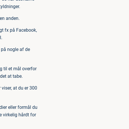
kyldninger.
r en anden.
ligt fx på Facebook,
l.
 på nogle af de
g til et mål overfor
det at tabe.
viser, at du er 300
ier eller formål du
e virkelig hårdt for