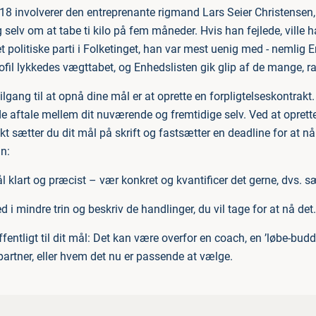
18 involverer den entreprenante rigmand Lars Seier Christensen, 
elv om at tabe ti kilo på fem måneder. Hvis han fejlede, ville h
det politiske parti i Folketinget, han var mest uenig med - nemlig 
fil lykkedes vægttabet, og Enhedslisten gik glip af de mange, r
lgang til at opnå dine mål er at oprette en forpligtelseskontrakt. D
e aftale mellem dit nuværende og fremtidige selv. Ved at oprett
kt sætter du dit mål på skrift og fastsætter en deadline for at n
in:
l klart og præcist – vær konkret og kvantificer det gerne, dvs. sæ
 i mindre trin og beskriv de handlinger, du vil tage for at nå det.
ffentligt til dit mål: Det kan være overfor en coach, en ’løbe-bud
 partner, eller hvem det nu er passende at vælge.