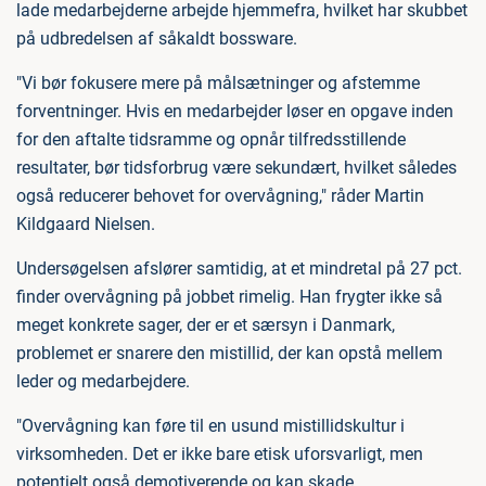
lade medarbejderne arbejde hjemmefra, hvilket har skubbet
på udbredelsen af såkaldt bossware.
"Vi bør fokusere mere på målsætninger og afstemme
forventninger. Hvis en medarbejder løser en opgave inden
for den aftalte tidsramme og opnår tilfredsstillende
resultater, bør tidsforbrug være sekundært, hvilket således
også reducerer behovet for overvågning," råder Martin
Kildgaard Nielsen.
Undersøgelsen afslører samtidig, at et mindretal på 27 pct.
finder overvågning på jobbet rimelig. Han frygter ikke så
meget konkrete sager, der er et særsyn i Danmark,
problemet er snarere den mistillid, der kan opstå mellem
leder og medarbejdere.
"Overvågning kan føre til en usund mistillidskultur i
virksomheden. Det er ikke bare etisk uforsvarligt, men
potentielt også demotiverende og kan skade