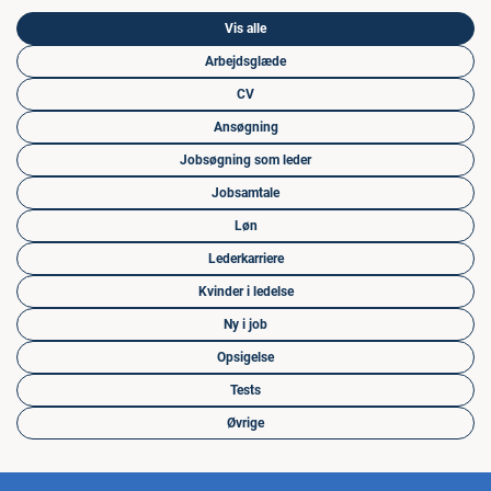
Vis alle
Arbejdsglæde
CV
Ansøgning
Jobsøgning som leder
Jobsamtale
Løn
Lederkarriere
Kvinder i ledelse
Ny i job
Opsigelse
Tests
Øvrige