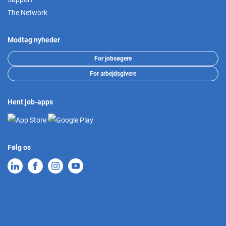
The Network
Modtag nyheder
For jobsøgere
For arbejdsgivere
Hent job-apps
Følg os