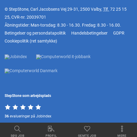
© StepStone, Carl Jacobsens Vej 29-31, 2500 Valby,
Tlf.
72 25 15
25
, CVR-nr. 20039701
Åbningstider: Man-torsdag: 8.30 - 16.30. Fredag: 8.30 - 16.00.
Betingelser og persondatapolitik
Handelsbetingelser
GDPR
Cookiepolitik
(
ret samtykke
)
StepStone som arbejdsplads
36
evalueringer på Jobindex
SØG JOB
PROFIL
GEMTE JOB
MERE