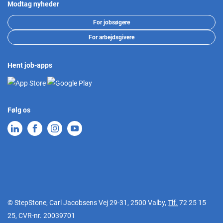
Modtag nyheder
For jobsøgere
For arbejdsgivere
Hent job-apps
Følg os
© StepStone, Carl Jacobsens Vej 29-31, 2500 Valby,
Tlf.
72 25 15
25
, CVR-nr. 20039701