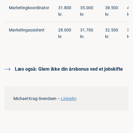
Marketingkoordinator
31.800
35.000
38.500
46
kr.
kr.
kr.
kr.
Marketingassistent
28.000
31.700
32.500
35
kr.
kr.
kr.
kr.
Læs også:
Glem ikke din årsbonus ved et jobskifte
Michael Krag-Svendsen –
LinkedIn