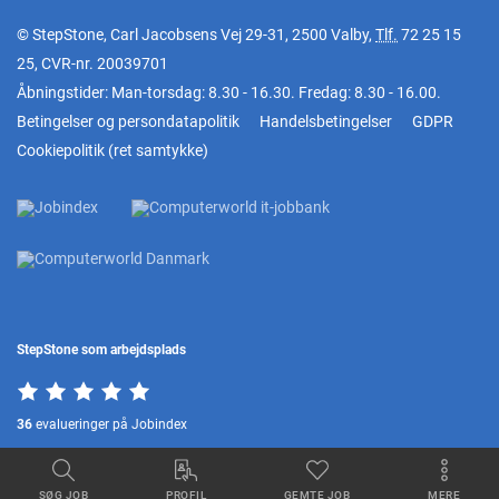
© StepStone, Carl Jacobsens Vej 29-31, 2500 Valby,
Tlf.
72 25 15
25
, CVR-nr. 20039701
Åbningstider: Man-torsdag: 8.30 - 16.30. Fredag: 8.30 - 16.00.
Betingelser og persondatapolitik
Handelsbetingelser
GDPR
Cookiepolitik
(
ret samtykke
)
StepStone som arbejdsplads
36
evalueringer på Jobindex
SØG JOB
PROFIL
GEMTE JOB
MERE