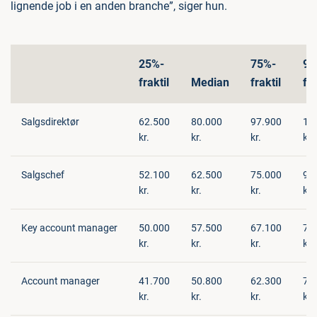
lignende job i en anden branche”, siger hun.
25%-
75%-
90
fraktil
Median
fraktil
fra
Salgsdirektør
62.500
80.000
97.900
11
kr.
kr.
kr.
kr.
Salgschef
52.100
62.500
75.000
91
kr.
kr.
kr.
kr.
Key account manager
50.000
57.500
67.100
79
kr.
kr.
kr.
kr.
Account manager
41.700
50.800
62.300
75
kr.
kr.
kr.
kr.