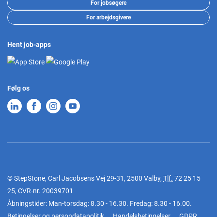
For jobsøgere
For arbejdsgivere
Hent job-apps
Følg os
© StepStone, Carl Jacobsens Vej 29-31, 2500 Valby,
Tlf.
72 25 15
25
, CVR-nr. 20039701
Åbningstider: Man-torsdag: 8.30 - 16.30. Fredag: 8.30 - 16.00.
Betingelser og persondatapolitik
Handelsbetingelser
GDPR