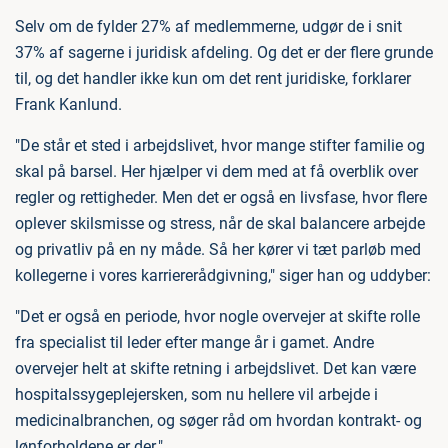
Selv om de fylder 27% af medlemmerne, udgør de i snit
37% af sagerne i juridisk afdeling. Og det er der flere grunde
til, og det handler ikke kun om det rent juridiske, forklarer
Frank Kanlund.
"De står et sted i arbejdslivet, hvor mange stifter familie og
skal på barsel. Her hjælper vi dem med at få overblik over
regler og rettigheder. Men det er også en livsfase, hvor flere
oplever skilsmisse og stress, når de skal balancere arbejde
og privatliv på en ny måde. Så her kører vi tæt parløb med
kollegerne i vores karriererådgivning," siger han og uddyber:
"Det er også en periode, hvor nogle overvejer at skifte rolle
fra specialist til leder efter mange år i gamet. Andre
overvejer helt at skifte retning i arbejdslivet. Det kan være
hospitalssygeplejersken, som nu hellere vil arbejde i
medicinalbranchen, og søger råd om hvordan kontrakt- og
lønforholdene er der."