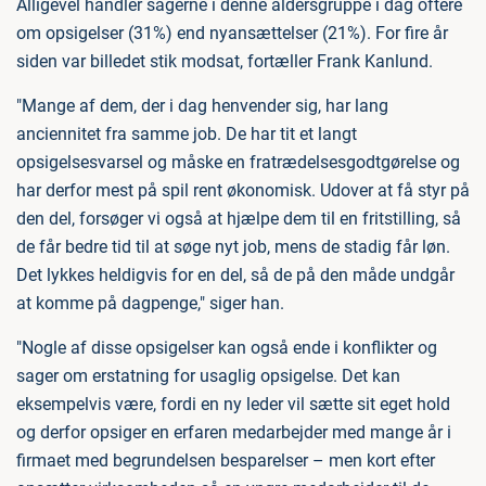
Alligevel handler sagerne i denne aldersgruppe i dag oftere
om opsigelser (31%) end nyansættelser (21%). For fire år
siden var billedet stik modsat, fortæller Frank Kanlund.
"Mange af dem, der i dag henvender sig, har lang
anciennitet fra samme job. De har tit et langt
opsigelsesvarsel og måske en fratrædelsesgodtgørelse og
har derfor mest på spil rent økonomisk. Udover at få styr på
den del, forsøger vi også at hjælpe dem til en fritstilling, så
de får bedre tid til at søge nyt job, mens de stadig får løn.
Det lykkes heldigvis for en del, så de på den måde undgår
at komme på dagpenge," siger han.
"Nogle af disse opsigelser kan også ende i konflikter og
sager om erstatning for usaglig opsigelse. Det kan
eksempelvis være, fordi en ny leder vil sætte sit eget hold
og derfor opsiger en erfaren medarbejder med mange år i
firmaet med begrundelsen besparelser – men kort efter