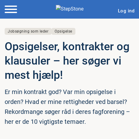
Log ind
Jobsøgning som leder
Opsigelse
Op­si­gel­ser, kon­trak­ter og
klausuler – her søger vi
mest hjælp!
Er min kontrakt god? Var min opsigelse i
orden? Hvad er mine rettigheder ved barsel?
Rekordmange søger råd i deres fagforening –
her er de 10 vigtigste temaer.