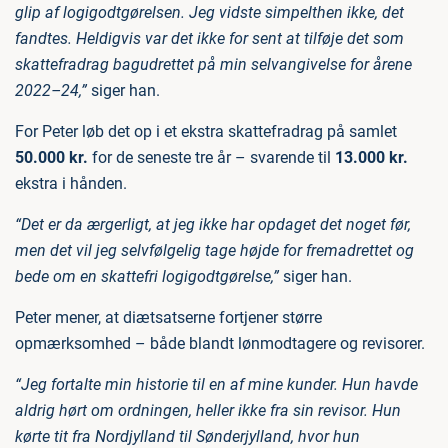
glip af logigodtgørelsen. Jeg vidste simpelthen ikke, det
fandtes. Heldigvis var det ikke for sent at tilføje det som
skattefradrag bagudrettet på min selvangivelse for årene
2022–24,”
siger han.
For Peter løb det op i et ekstra skattefradrag på samlet
50.000 kr.
for de seneste tre år – svarende til
13.000 kr.
ekstra i hånden.
“Det er da ærgerligt, at jeg ikke har opdaget det noget før,
men det vil jeg selvfølgelig tage højde for fremadrettet og
bede om en skattefri logigodtgørelse,”
siger han.
Peter mener, at diætsatserne fortjener større
opmærksomhed – både blandt lønmodtagere og revisorer.
“Jeg fortalte min historie til en af mine kunder. Hun havde
aldrig hørt om ordningen, heller ikke fra sin revisor. Hun
kørte tit fra Nordjylland til Sønderjylland, hvor hun