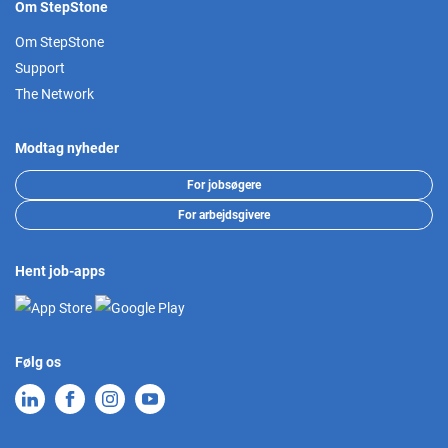
Om StepStone
Om StepStone
Support
The Network
Modtag nyheder
For jobsøgere
For arbejdsgivere
Hent job-apps
Følg os