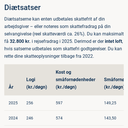
Diætsatser
Diætsatserne kan enten udbetales skattefrit af din
arbejdsgiver – eller noteres som skattefradrag på din
selvangivelse (reel skatteværdi ca. 26%). Du kan maksimalt
få
32.800 kr.
i rejsefradrag i 2025. Derimod er der
intet loft
,
hvis satserne udbetales som skattefri godtgørelser. Du kan
rette dine skatteoplysninger tilbage fra 2022.
Kost og
Logi
småfornødenheder
Småfornød
År
(kr./døgn)
(kr./døgn)
(kr./døgn)
2025
256
597
149,25
2024
246
574
143,50