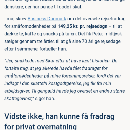
danskere, der har penge til gode i skat.
I maj skrev
Business Danmark
om det oversete rejsefradrag
for småfornødenheder på
149,25 kr. pr. rejsedøgn
– til at
dække te, kaffe og snacks på turen. Det fik Peter, midtjysk
sælger gennem tre årtier, til at gå sine 70 årlige rejsedage
efter i sømmene, fortæller han.
“Jeg snakkede med Skat efter at have læst historien. De
fortalte mig, at jeg allerede havde fået fradraget for
småfornødenheder på mine forretningsrejser, fordi det var
indlagt i den skattefri kostgodtgørelse, jeg fik fra min
arbejdsgiver. Til gengæld havde jeg overset en endnu større
skattegevinst,”
siger han.
Vidste ikke, han kunne få fradrag
for privat overnatning