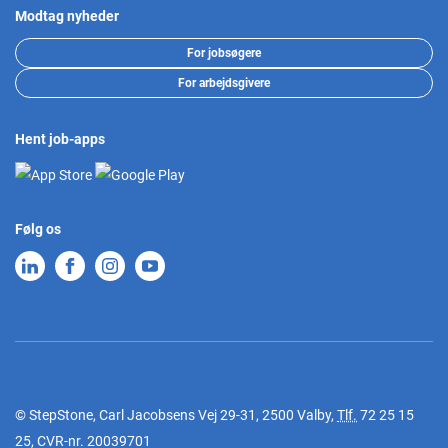
Modtag nyheder
For jobsøgere
For arbejdsgivere
Hent job-apps
Følg os
© StepStone, Carl Jacobsens Vej 29-31, 2500 Valby,
Tlf.
72 25 15
25
, CVR-nr. 20039701