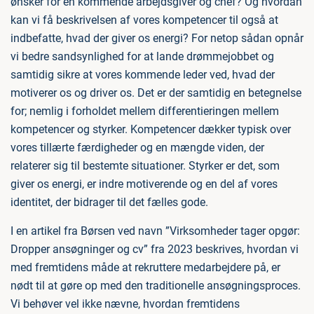
ønsker for en kommende arbejdsgiver og chef? Og hvordan
kan vi få beskrivelsen af vores kompetencer til også at
indbefatte, hvad der giver os energi? For netop sådan opnår
vi bedre sandsynlighed for at lande drømmejobbet og
samtidig sikre at vores kommende leder ved, hvad der
motiverer os og driver os. Det er der samtidig en betegnelse
for; nemlig i forholdet mellem differentieringen mellem
kompetencer og styrker. Kompetencer dækker typisk over
vores tillærte færdigheder og en mængde viden, der
relaterer sig til bestemte situationer. Styrker er det, som
giver os energi, er indre motiverende og en del af vores
identitet, der bidrager til det fælles gode.
I en artikel fra Børsen ved navn ”Virksomheder tager opgør:
Dropper ansøgninger og cv” fra 2023 beskrives, hvordan vi
med fremtidens måde at rekruttere medarbejdere på, er
nødt til at gøre op med den traditionelle ansøgningsproces.
Vi behøver vel ikke nævne, hvordan fremtidens