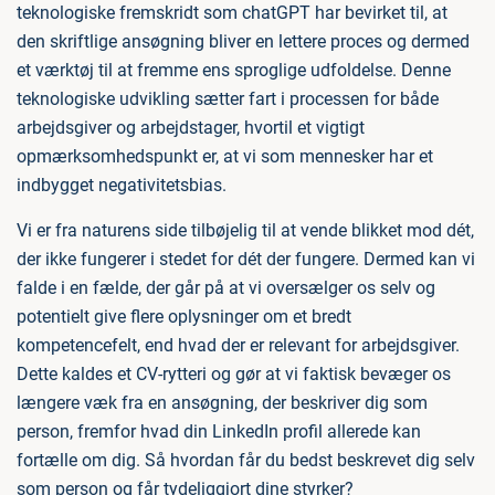
teknologiske fremskridt som chatGPT har bevirket til, at
den skriftlige ansøgning bliver en lettere proces og dermed
et værktøj til at fremme ens sproglige udfoldelse. Denne
teknologiske udvikling sætter fart i processen for både
arbejdsgiver og arbejdstager, hvortil et vigtigt
opmærksomhedspunkt er, at vi som mennesker har et
indbygget negativitetsbias.
Vi er fra naturens side tilbøjelig til at vende blikket mod dét,
der ikke fungerer i stedet for dét der fungere. Dermed kan vi
falde i en fælde, der går på at vi oversælger os selv og
potentielt give flere oplysninger om et bredt
kompetencefelt, end hvad der er relevant for arbejdsgiver.
Dette kaldes et CV-rytteri og gør at vi faktisk bevæger os
længere væk fra en ansøgning, der beskriver dig som
person, fremfor hvad din LinkedIn profil allerede kan
fortælle om dig. Så hvordan får du bedst beskrevet dig selv
som person og får tydeliggjort dine styrker?