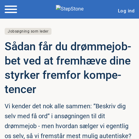
Log ind
Jobsøgning som leder
Sådan får du drømm­ejob­
bet ved at fremhæve dine
styrker fremfor kom­pe­
ten­cer
Vi kender det nok alle sammen: ”Beskriv dig
selv med få ord” i ansøgningen til dit
drømmejob - men hvordan sælger vi egentlig
os selv, så vi fremstår mest mulig autentiske?