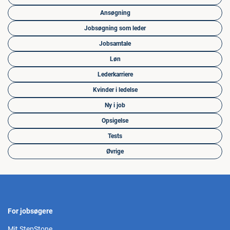
Ansøgning
Jobsøgning som leder
Jobsamtale
Løn
Lederkarriere
Kvinder i ledelse
Ny i job
Opsigelse
Tests
Øvrige
For jobsøgere
Mit StepStone