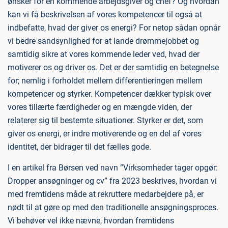
ønsker for en kommende arbejdsgiver og chef? Og hvordan
kan vi få beskrivelsen af vores kompetencer til også at
indbefatte, hvad der giver os energi? For netop sådan opnår
vi bedre sandsynlighed for at lande drømmejobbet og
samtidig sikre at vores kommende leder ved, hvad der
motiverer os og driver os. Det er der samtidig en betegnelse
for; nemlig i forholdet mellem differentieringen mellem
kompetencer og styrker. Kompetencer dækker typisk over
vores tillærte færdigheder og en mængde viden, der
relaterer sig til bestemte situationer. Styrker er det, som
giver os energi, er indre motiverende og en del af vores
identitet, der bidrager til det fælles gode.
I en artikel fra Børsen ved navn ”Virksomheder tager opgør:
Dropper ansøgninger og cv” fra 2023 beskrives, hvordan vi
med fremtidens måde at rekruttere medarbejdere på, er
nødt til at gøre op med den traditionelle ansøgningsproces.
Vi behøver vel ikke nævne, hvordan fremtidens