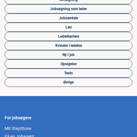
Jobsøgning som leder
Jobsamtale
Løn
Lederkarriere
Kvinder i ledelse
Ny i job
Opsigelse
Tests
Øvrige
For jobsøgere
Mit StepStone
Få en Jobagent