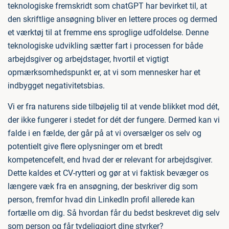
teknologiske fremskridt som chatGPT har bevirket til, at
den skriftlige ansøgning bliver en lettere proces og dermed
et værktøj til at fremme ens sproglige udfoldelse. Denne
teknologiske udvikling sætter fart i processen for både
arbejdsgiver og arbejdstager, hvortil et vigtigt
opmærksomhedspunkt er, at vi som mennesker har et
indbygget negativitetsbias.
Vi er fra naturens side tilbøjelig til at vende blikket mod dét,
der ikke fungerer i stedet for dét der fungere. Dermed kan vi
falde i en fælde, der går på at vi oversælger os selv og
potentielt give flere oplysninger om et bredt
kompetencefelt, end hvad der er relevant for arbejdsgiver.
Dette kaldes et CV-rytteri og gør at vi faktisk bevæger os
længere væk fra en ansøgning, der beskriver dig som
person, fremfor hvad din LinkedIn profil allerede kan
fortælle om dig. Så hvordan får du bedst beskrevet dig selv
som person og får tydeliggjort dine styrker?