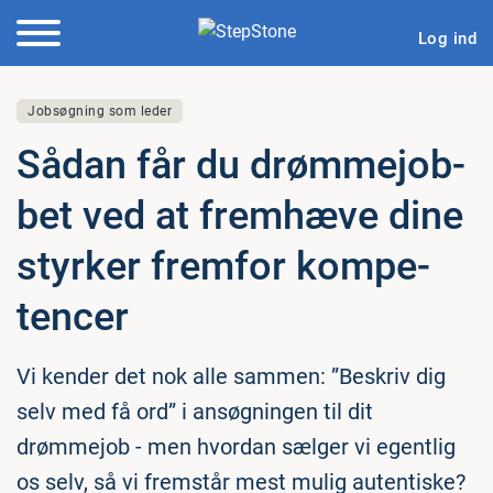
Log ind
Jobsøgning som leder
Sådan får du drømm­ejob­
bet ved at fremhæve dine
styrker fremfor kom­pe­
ten­cer
Vi kender det nok alle sammen: ”Beskriv dig
selv med få ord” i ansøgningen til dit
drømmejob - men hvordan sælger vi egentlig
os selv, så vi fremstår mest mulig autentiske?