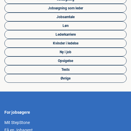
Jobsøgning som leder
Jobsamtale
Løn
Lederkarriere
Kvinder i ledelse
Ny i job
Opsigelse
Tests
Øvrige
For jobsøgere
Mit StepStone
Få en Jobagent