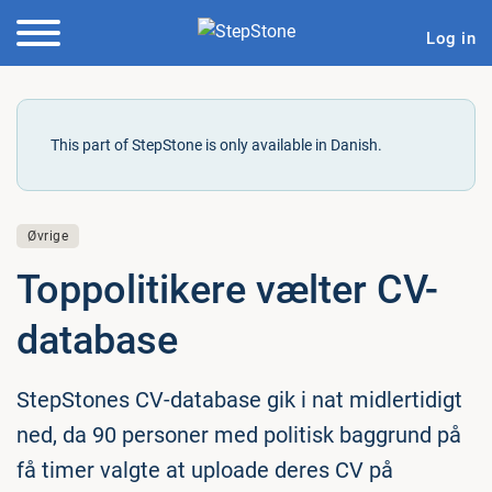
Log in
This part of StepStone is only available in Danish.
Øvrige
Top­po­li­ti­ke­re vælter CV-
database
StepStones CV-database gik i nat midlertidigt
ned, da 90 personer med politisk baggrund på
få timer valgte at uploade deres CV på