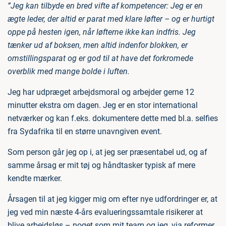
”Jeg kan tilbyde en bred vifte af kompetencer: Jeg er en
ægte leder, der altid er parat med klare løfter – og er hurtigt
oppe på hesten igen, når løfterne ikke kan indfris. Jeg
tænker ud af boksen, men altid indenfor blokken, er
omstillingsparat og er god til at have det forkromede
overblik med mange bolde i luften.
Jeg har udpræget arbejdsmoral og arbejder gerne 12
minutter ekstra om dagen. Jeg er en stor international
netværker og kan f.eks. dokumentere dette med bl.a. selfies
fra Sydafrika til en større unavngiven event.
Som person går jeg op i, at jeg ser præsentabel ud, og af
samme årsag er mit tøj og håndtasker typisk af mere
kendte mærker.
Årsagen til at jeg kigger mig om efter nye udfordringer er, at
jeg ved min næste 4-års evalueringssamtale risikerer at
blive arbejdsløs – noget som mit team og jeg, via reformer,