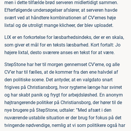
men i dette tilfælde brød serveren midlertidigt sammen.
Efterfølgende undersøgelser afslører, at serveren havde
svært ved at håndtere kombinationen af CV’ernes høje
lixtal og de utroligt mange klicheer, der blev uploadet.
LIX er en forkortelse for læsbarhedsindeks, der er en skala,
som giver et mål for en teksts læsbarhed. Kort fortalt: Jo
højere lixtal, desto sværere anses en tekst for at være.
StepStone har her til morgen gennemset CV’erne, og alle
CV’er har til fælles, at de kommer fra den ene halvdel af
den politiske scene. Det antyder, at en valgdato snart
frigives på Christiansborg, hvor rygterne længe har svirret
og har skabt panik og frygt for arbejdsløshed. En anonym
højtrangerende politiker på Christiansborg, der hører til de
nye brugere på StepStone, udtaler: ”Med afsæt i den
nuværende ustabile situation er der brug for fokus på det
tvingende nødvendige, nemlig at vi som politikere også har