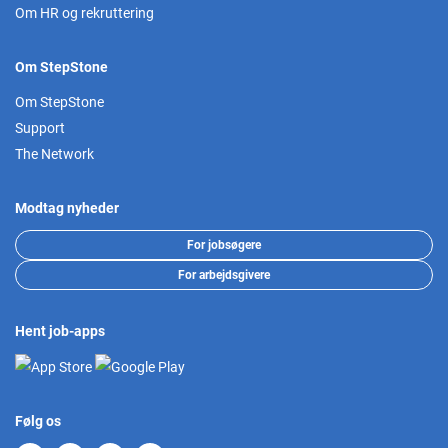
Om HR og rekruttering
Om StepStone
Om StepStone
Support
The Network
Modtag nyheder
For jobsøgere
For arbejdsgivere
Hent job-apps
Følg os