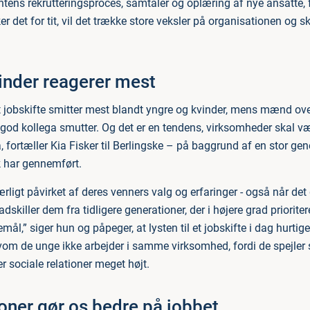
intens rekrutteringsproces, samtaler og oplæring af nye ansatte, 
ker det for tit, vil det trække store veksler på organisationen og 
inder reagerer mest
 jobskifte smitter mest blandt yngre og kvinder, mens mænd ove
 god kollega smutter. Og det er en tendens, virksomheder skal v
rtæller Kia Fisker til Berlingske – på baggrund af en stor gen
 har gennemført.
rligt påvirket af deres venners valg og erfaringer - også når det
 adskiller dem fra tidligere generationer, der i højere grad priorite
emål,” siger hun og påpeger, at lysten til et jobskifte i dag hurtige
om de unge ikke arbejder i samme virksomhed, fordi de spejler 
 sociale relationer meget højt.
oner gør os bedre på jobbet