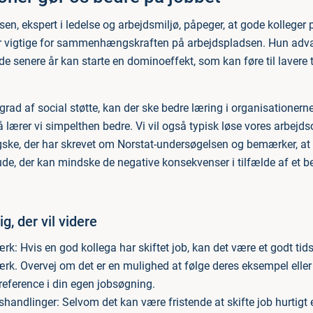
en, ekspert i ledelse og arbejdsmiljø, påpeger, at gode kolleger 
r vigtige for sammenhængskraften på arbejdspladsen. Hun advar
de senere år kan starte en dominoeffekt, som kan føre til lavere tr
 grad af social støtte, kan der ske bedre læring i organisationer
så lærer vi simpelthen bedre. Vi vil også typisk løse vores arbejd
ingske, der har skrevet om Norstat-undersøgelsen og bemærker, at
ude, der kan mindske de negative konsekvenser i tilfælde af et be
ig, der vil videre
ærk: Hvis en god kollega har skiftet job, kan det være et godt tid
ærk. Overvej om det er en mulighed at følge deres eksempel eller 
reference i din egen jobsøgning.
andlinger: Selvom det kan være fristende at skifte job hurtigt e