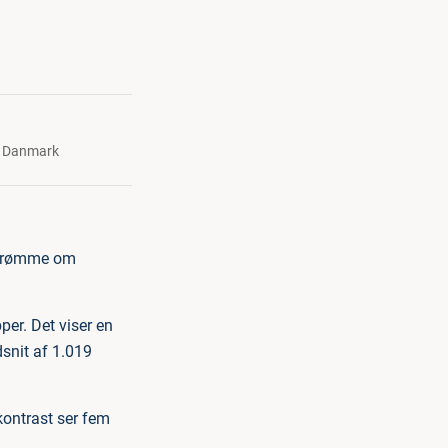
s Danmark
e drømme om
er. Det viser en
snit af 1.019
kontrast ser fem