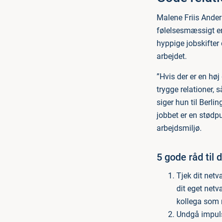
Malene Friis Anders
følelsesmæssigt e
hyppige jobskifter 
arbejdet.
”Hvis der er en høj
trygge relationer, 
siger hun til Berl
jobbet er en stødp
arbejdsmiljø.
5 gode råd til d
Tjek dit netv
dit eget netv
kollega som 
Undgå impulsh