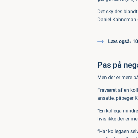
Det skyldes blandt
Daniel Kahneman 
Læs også:
10
Pas på nega
Men der er mere på
Fraværet af en kol
ansatte, påpeger Ki
”En kollega mindre 
hvis ikke der er me
”Har kollegaen sel