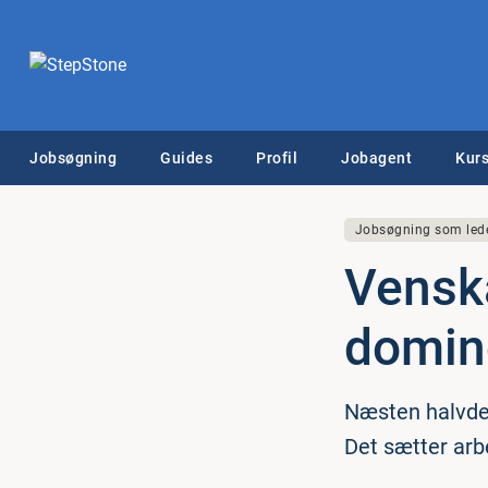
Jobsøgning
Guides
Profil
Jobagent
Kurs
Jobsøgning som led
Venska
do­mi­n
Næsten halvdele
Det sætter arbe