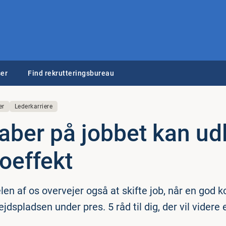
er
Find rekrutteringsbureau
er
Lederkarriere
ber på jobbet kan ud
o­ef­fekt
n af os overvejer også at skifte job, når en god k
jdspladsen under pres. 5 råd til dig, der vil videre e