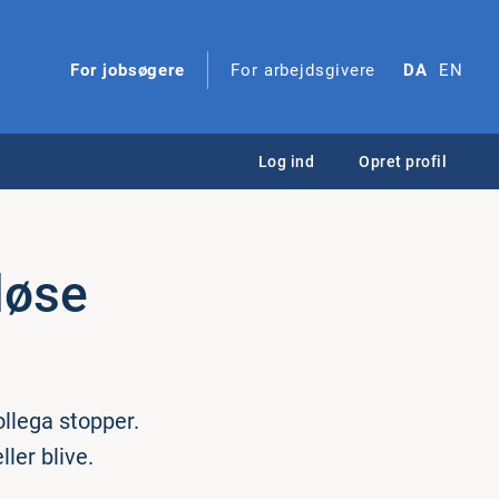
For jobsøgere
For arbejdsgivere
DA
EN
Log ind
Opret profil
løse
ollega stopper.
ller blive.