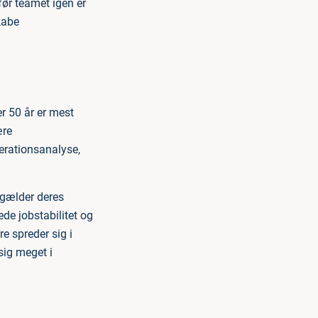
før teamet igen er
skabe
r 50 år er mest
ære
erationsanalyse,
 gælder deres
rede jobstabilitet og
re spreder sig i
sig meget i