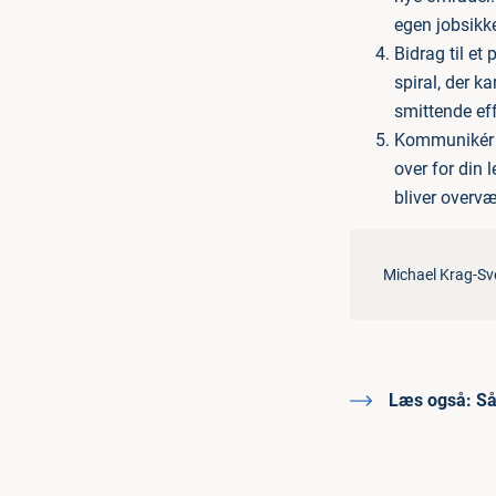
egen jobsikk
Bidrag til et
spiral, der k
smittende eff
Kommunikér d
over for din 
bliver overvæ
Michael Krag-S
Læs også:
Så