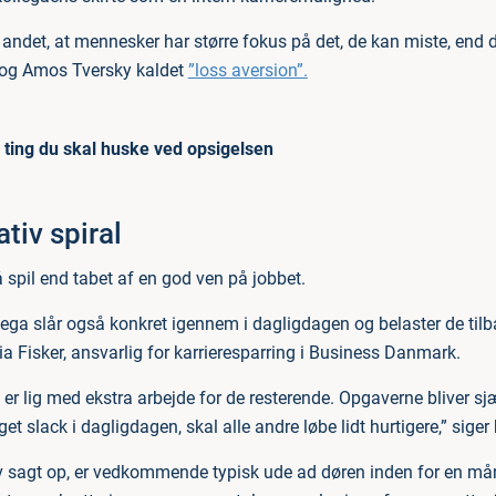
 andet, at mennesker har større fokus på det, de kan miste, end 
og Amos Tversky kaldet
”loss aversion”.
 ting du skal huske ved opsigelsen
tiv spiral
 spil end tabet af en god ven på jobbet.
lega slår også konkret igennem i dagligdagen og belaster de ti
a Fisker, ansvarlig for karrieresparring i Business Danmark.
er lig med ekstra arbejde for de resterende. Opgaverne bliver sj
get slack i dagligdagen, skal alle andre løbe lidt hurtigere,” siger
v sagt op, er vedkommende typisk ude ad døren inden for en må