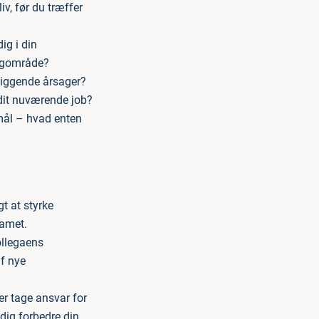
iv, før du træffer
ig i din
fagområde?
eliggende årsager?
 dit nuværende job?
mål – hvad enten
t at styrke
eamet.
ollegaens
af nye
er tage ansvar for
dig forbedre din