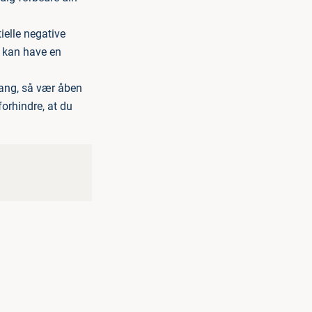
ielle negative
t kan have en
gang, så vær åben
forhindre, at du