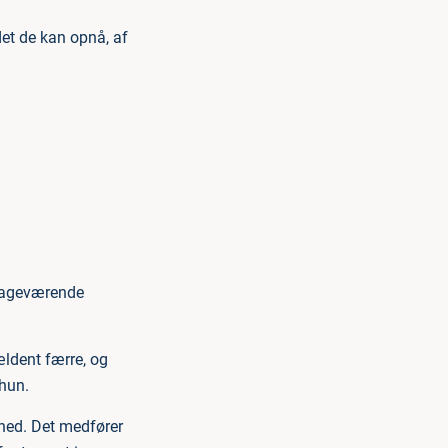
det de kan opnå, af
lbageværende
ældent færre, og
 hun.
ned. Det medfører