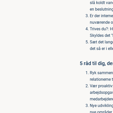
slå koldt van
en beslutning
Er der intern
nuværende org
Trives du?: H
Skyldes det "
Sæt det lang
det så er i e
5 råd til dig, de
Ryk sammen i 
relationerne
Vær proaktiv:
arbejdsopgave
medarbejder
Nye udvikling
nye områder. 