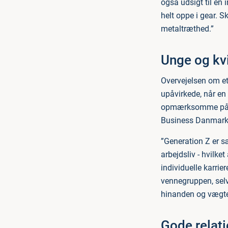
også udsigt til en 
helt oppe i gear. S
metaltræthed.”
Unge og kv
Overvejelsen om et
upåvirkede, når en
opmærksomme på, fo
Business Danmark
”Generation Z er sæ
arbejdsliv - hvilket
individuelle karrier
vennegruppen, selv
hinanden og vægter
Gode relati