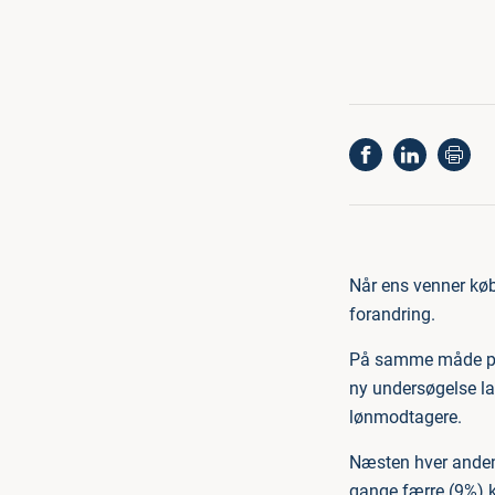
Når ens venner køb
forandring.
På samme måde påvi
ny undersøgelse la
lønmodtagere.
Næsten hver anden 
gange færre (9%) k