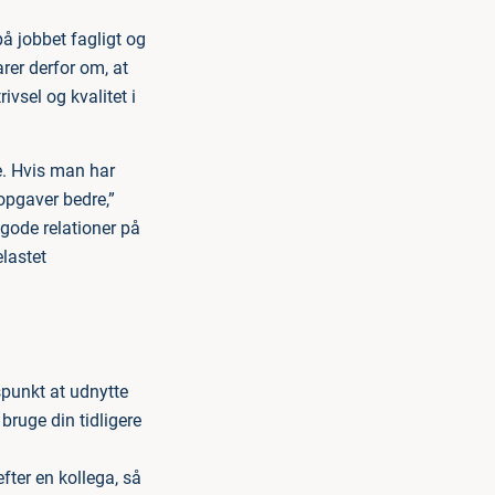
på jobbet fagligt og
er derfor om, at
ivsel og kvalitet i
ne. Hvis man har
sopgaver bedre,”
 gode relationer på
lastet
spunkt at udnytte
bruge din tidligere
fter en kollega, så