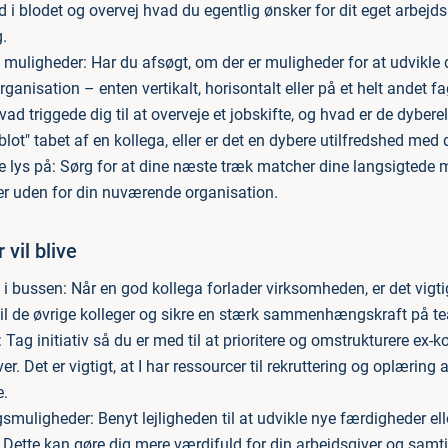
d i blodet og overvej hvad du egentlig ønsker for dit eget arbejdsl
.
e muligheder: Har du afsøgt, om der er muligheder for at udvikle d
anisation – enten vertikalt, horisontalt eller på et helt andet 
vad triggede dig til at overveje et jobskifte, og hvad er de dyber
blot" tabet af en kollega, eller er det en dybere utilfredshed med
e lys på: Sørg for at dine næste træk matcher dine langsigtede 
ller uden for din nuværende organisation.
r vil blive
bussen: Når en god kollega forlader virksomheden, er det vigtig
 til de øvrige kolleger og sikre en stærk sammenhængskraft på t
 Tag initiativ så du er med til at prioritere og omstrukturere ex-k
r. Det er vigtigt, at I har ressourcer til rekruttering og oplæring 
e.
smuligheder: Benyt lejligheden til at udvikle nye færdigheder ell
Dette kan gøre dig mere værdifuld for din arbejdsgiver og samti