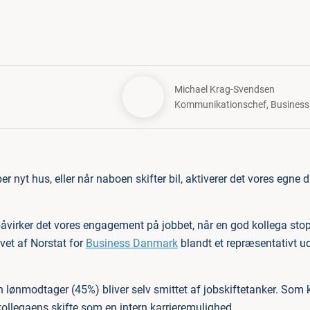
Michael Krag-Svendsen
Kommunikationschef
,
Busines
er nyt hus, eller når naboen skifter bil, aktiverer det vores egn
rker det vores engagement på jobbet, når en god kollega stopp
vet af Norstat for
Business Danmark
blandt et repræsentativt ud
lønmodtager (45%) bliver selv smittet af jobskiftetanker. Som 
ollegaens skifte som en intern karrieremulighed.