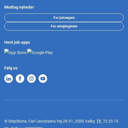
Modtag nyheder
For jobsøgere
For arbejdsgivere
Hent job-apps
Følg os
© StepStone, Carl Jacobsens Vej 29-31, 2500 Valby,
Tlf.
72 25 15