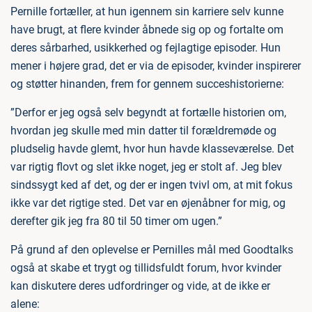
Pernille fortæller, at hun igennem sin karriere selv kunne
have brugt, at flere kvinder åbnede sig op og fortalte om
deres sårbarhed, usikkerhed og fejlagtige episoder. Hun
mener i højere grad, det er via de episoder, kvinder inspirerer
og støtter hinanden, frem for gennem succeshistorierne:
”Derfor er jeg også selv begyndt at fortælle historien om,
hvordan jeg skulle med min datter til forældremøde og
pludselig havde glemt, hvor hun havde klasseværelse. Det
var rigtig flovt og slet ikke noget, jeg er stolt af. Jeg blev
sindssygt ked af det, og der er ingen tvivl om, at mit fokus
ikke var det rigtige sted. Det var en øjenåbner for mig, og
derefter gik jeg fra 80 til 50 timer om ugen.”
På grund af den oplevelse er Pernilles mål med Goodtalks
også at skabe et trygt og tillidsfuldt forum, hvor kvinder
kan diskutere deres udfordringer og vide, at de ikke er
alene: