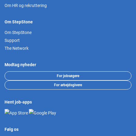
Om HR og rekruttering
Om StepStone
Om StepStone
Support
The Network
Modtag nyheder
For jobsøgere
For arbejdsgivere
Hent job-apps
Følg os