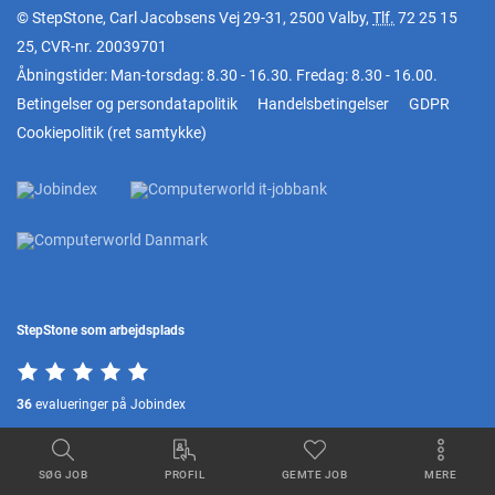
© StepStone, Carl Jacobsens Vej 29-31, 2500 Valby,
Tlf.
72 25 15
25
, CVR-nr. 20039701
Åbningstider: Man-torsdag: 8.30 - 16.30. Fredag: 8.30 - 16.00.
Betingelser og persondatapolitik
Handelsbetingelser
GDPR
Cookiepolitik
(
ret samtykke
)
StepStone som arbejdsplads
36
evalueringer på Jobindex
SØG JOB
PROFIL
GEMTE JOB
MERE