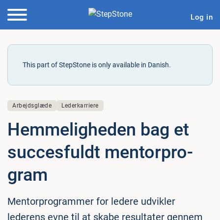
Log in
This part of StepStone is only available in Danish.
Arbejdsglæde
Lederkarriere
Hem­me­lig­he­den bag et
suc­ces­fuldt men­tor­pro­
gram
Mentorprogrammer for ledere udvikler
lederens evne til at skabe resultater gennem