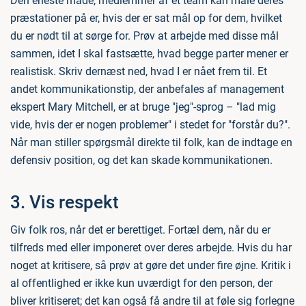
Den eneste måde, medlemmer af et team kan måle deres
præstationer på er, hvis der er sat mål op for dem, hvilket
du er nødt til at sørge for. Prøv at arbejde med disse mål
sammen, idet I skal fastsætte, hvad begge parter mener er
realistisk. Skriv dernæst ned, hvad I er nået frem til. Et
andet kommunikationstip, der anbefales af management
ekspert Mary Mitchell, er at bruge "jeg"-sprog – "lad mig
vide, hvis der er nogen problemer" i stedet for "forstår du?".
Når man stiller spørgsmål direkte til folk, kan de indtage en
defensiv position, og det kan skade kommunikationen.
3. Vis respekt
Giv folk ros, når det er berettiget. Fortæl dem, når du er
tilfreds med eller imponeret over deres arbejde. Hvis du har
noget at kritisere, så prøv at gøre det under fire øjne. Kritik i
al offentlighed er ikke kun uværdigt for den person, der
bliver kritiseret; det kan også få andre til at føle sig forlegne