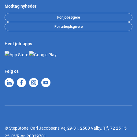
Modtag nyheder
For jobsøgere
For arbejdsgivere
Hent job-apps
Følg os
© StepStone, Carl Jacobsens Vej 29-31, 2500 Valby,
Tlf.
72 25 15
25
, CVR-nr. 20039701