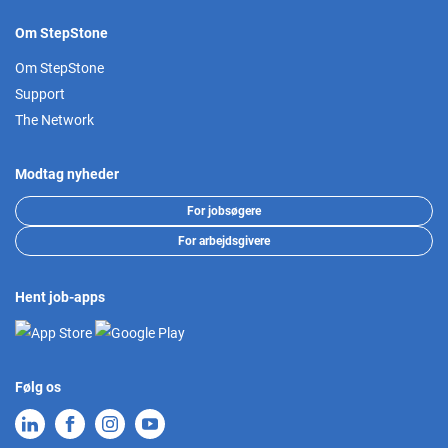
Om StepStone
Om StepStone
Support
The Network
Modtag nyheder
For jobsøgere
For arbejdsgivere
Hent job-apps
Følg os