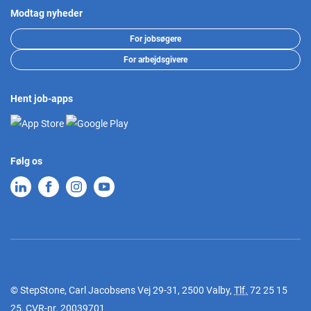
Modtag nyheder
For jobsøgere
For arbejdsgivere
Hent job-apps
Følg os
© StepStone, Carl Jacobsens Vej 29-31, 2500 Valby,
Tlf.
72 25 15
25
, CVR-nr. 20039701