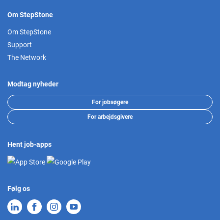
Om StepStone
Om StepStone
Support
The Network
Modtag nyheder
For jobsøgere
For arbejdsgivere
Hent job-apps
Følg os