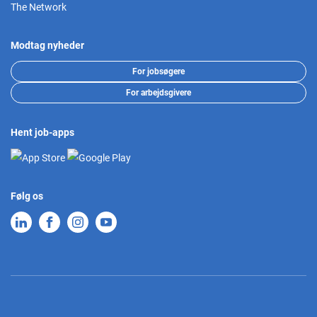
The Network
Modtag nyheder
For jobsøgere
For arbejdsgivere
Hent job-apps
Følg os