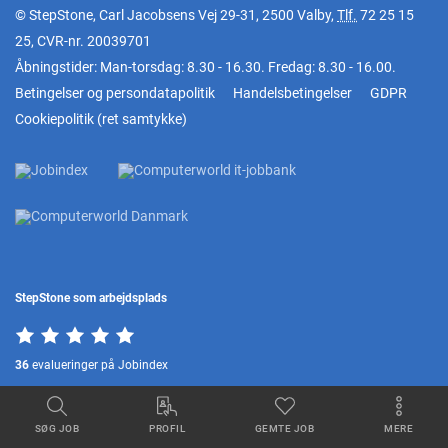
© StepStone, Carl Jacobsens Vej 29-31, 2500 Valby,
Tlf.
72 25 15
25
, CVR-nr. 20039701
Åbningstider: Man-torsdag: 8.30 - 16.30. Fredag: 8.30 - 16.00.
Betingelser og persondatapolitik
Handelsbetingelser
GDPR
Cookiepolitik
(
ret samtykke
)
StepStone som arbejdsplads
36
evalueringer på Jobindex
SØG JOB
PROFIL
GEMTE JOB
MERE