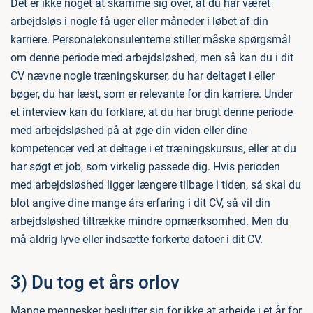
Det er ikke noget at skamme sig over, at du har været
arbejdsløs i nogle få uger eller måneder i løbet af din
karriere. Personalekonsulenterne stiller måske spørgsmål
om denne periode med arbejdsløshed, men så kan du i dit
CV nævne nogle træningskurser, du har deltaget i eller
bøger, du har læst, som er relevante for din karriere. Under
et interview kan du forklare, at du har brugt denne periode
med arbejdsløshed på at øge din viden eller dine
kompetencer ved at deltage i et træningskursus, eller at du
har søgt et job, som virkelig passede dig. Hvis perioden
med arbejdsløshed ligger længere tilbage i tiden, så skal du
blot angive dine mange års erfaring i dit CV, så vil din
arbejdsløshed tiltrække mindre opmærksomhed. Men du
må aldrig lyve eller indsætte forkerte datoer i dit CV.
3) Du tog et års orlov
Mange mennesker beslutter sig for ikke at arbejde i et år for