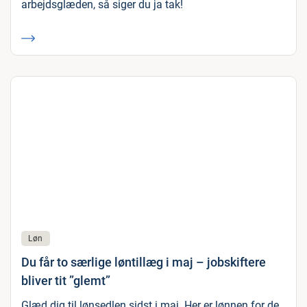
arbejdsglæden, så siger du ja tak!
Løn
Du får to særlige løntillæg i maj – jobskiftere
bliver tit ”glemt”
Glæd dig til lønsedlen sidst i maj. Her er lønnen for de