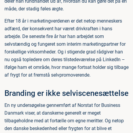
deler han rundhåndet ud af, hvordan du kan gøre det på en
måde, der stadig føles ægte.
Efter 18 år i marketingverdenen er det netop menneskers
adfærd, der konsekvent har været drivkraften i hans
arbejde. De seneste fire år har han arbejdet som
selvstændig og fungeret som interim marketingpartner for
forskellige virksomheder. Og i stigende grad rådgiver han
nu også topledere om deres tilstedeværelse på LinkedIn –
ifølge ham et område, hvor mange fortsat holder sig tilbage
af frygt for at fremstå selvpromoverende.
Branding er ikke selviscenesættelse
En ny undersøgelse gennemført af Norstat for Business
Danmark viser, at danskerne generelt er meget
tilbageholdne med at fortælle om egne meritter. Og netop
den danske beskedenhed eller frygten for at blive et