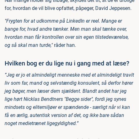
Når mange holder sig tilbage, skyldes det tit, at de er urolige
for, hvordan de vil blive opfattet, påpeger, David Jeppesen.
"Frygten for at udkomme på LinkedIn er reel. Mange er
bange for, hvad andre tænker. Men man skal tænke over,
hvordan man får kontrollen over sin egen tilstedeværelse,
og så skal man turde,"
råder han.
Hvilken bog er du lige nu i gang med at læse?
”Jeg er jo et almindeligt menneske med et almindeligt travlt
liv som far, mand og selvstændig konsulent, så derfor hører
jeg bøger, men læser dem sjældent. Blandt andet har jeg
lige hørt Nicklas Bendtners "Begge sider", fordi jeg synes
mindsets og elitemiljøer er spændende - særligt når vi kan
få en ærlig, autentisk version af det, og ikke bare sådan
noget medietrænet ligegyldighed.”