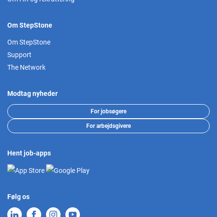
Om StepStone
Om StepStone
Support
The Network
Modtag nyheder
For jobsøgere
For arbejdsgivere
Hent job-apps
Følg os