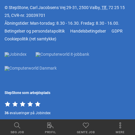
© StepStone, Carl Jacobsens Vej 29-31, 2500 Valby,
Tlf.
72 25 15
25
, CVR-nr. 20039701
Åbningstider: Man-torsdag: 8.30 - 16.30. Fredag: 8.30 - 16.00.
Betingelser og persondatapolitik
Handelsbetingelser
GDPR
Cookiepolitik
(
ret samtykke
)
StepStone som arbejdsplads
36
evalueringer på Jobindex
SØG JOB
PROFIL
GEMTE JOB
MERE