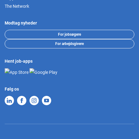
The Network
Modtag nyheder
For jobsøgere
For arbejdsgivere
Hent job-apps
Følg os