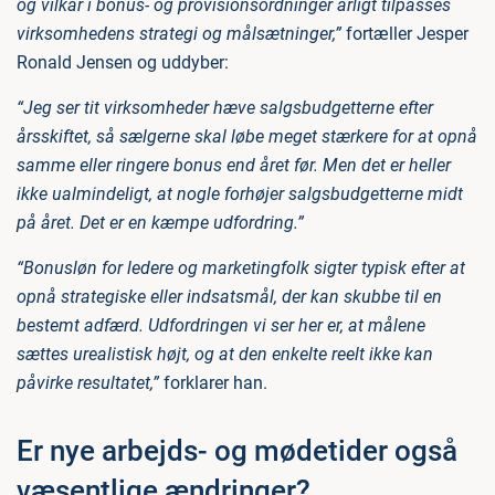
og vilkår i bonus- og provisionsordninger årligt tilpasses
virksomhedens strategi og målsætninger,”
fortæller Jesper
Ronald Jensen og uddyber:
“Jeg ser tit virksomheder hæve salgsbudgetterne efter
årsskiftet, så sælgerne skal løbe meget stærkere for at opnå
samme eller ringere bonus end året før. Men det er heller
ikke ualmindeligt, at nogle forhøjer salgsbudgetterne midt
på året. Det er en kæmpe udfordring.”
“Bonusløn for ledere og marketingfolk sigter typisk efter at
opnå strategiske eller indsatsmål, der kan skubbe til en
bestemt adfærd. Udfordringen vi ser her er, at målene
sættes urealistisk højt, og at den enkelte reelt ikke kan
påvirke resultatet,”
forklarer han.
Er nye arbejds- og mødetider også
væsentlige ændringer?