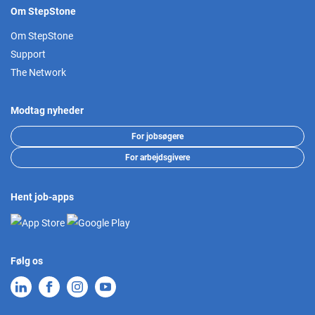
Om StepStone
Om StepStone
Support
The Network
Modtag nyheder
For jobsøgere
For arbejdsgivere
Hent job-apps
Følg os