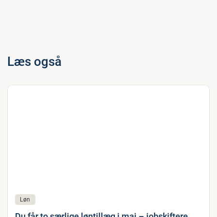
Læs også
Løn
Du får to særlige løntillæg i maj – jobskiftere