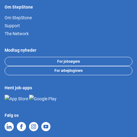
Om StepStone
Om StepStone
Support
The Network
Modtag nyheder
For jobsøgere
For arbejdsgivere
Hent job-apps
Følg os