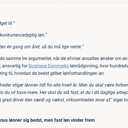
get til.”
 konkurrencedygtig løn.”
løn én gang om året, så du må lige vente.”
 de samme tre argumenter, når de afviser ansattes ønsker om en 
r, ansvarlig for
Business Danmarks
lønrådgivning, hvor hundred
ring til, hvordan de bedst griber lønforhandlingen an.
heder stiger lønnen lidt for alle hvert år. Men du skal være forbere
is du vil have mere. Her skal du slå fast, at du i dit daglige arb
j grad driver den værdi og vækst, virksomheden lever af,"
siger h
us lønner sig bedst, men fast løn vinder frem