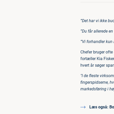
”Det har vi ikke bud
”Du får allerede en
”Vi forhandler kun 
Chefer bruger ofte
fortæller Kia Fiske
hvert år søger spar
"I de fleste virksom
fingerspidserne, hv
markedsføring i hø
Læs også:
Bon