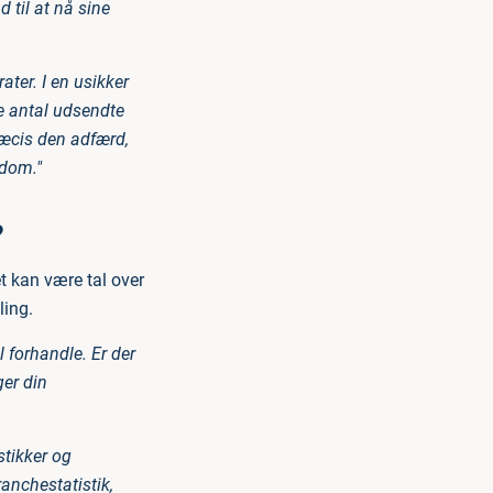
 til at nå sine
ter. I en usikker
re antal udsendte
præcis den adfærd,
gdom."
?
t kan være tal over
ling.
 forhandle. Er der
ger din
stikker og
ranchestatistik,