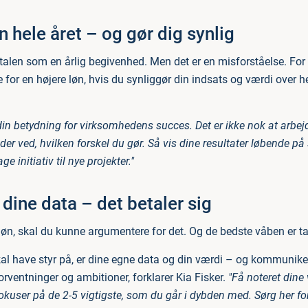
n hele året – og gør dig synlig
alen som en årlig begivenhed. Men det er en misforståelse. Fo
for en højere løn, hvis du synliggør din indsats og værdi over hel
din betydning for virksomhedens succes. Det er ikke nok at arbej
eder ved, hvilken forskel du gør. Så vis dine resultater løbende på
ge initiativ til nye projekter."
 dine data – det betaler sig
løn, skal du kunne argumentere for det. Og de bedste våben er ta
skal have styr på, er dine egne data og din værdi – og kommunike
orventninger og ambitioner, forklarer Kia Fisker.
"Få noteret dine 
okuser på de 2-5 vigtigste, som du går i dybden med. Sørg her fo