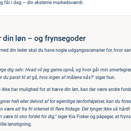
eg får i dag – din eksterne markedsværdi.
 din løn – og frynsegoder
med din leder skal du have nogle udgangsscenarier for, hvor sa
.
rge dig selv: Hvad vil jeg gerne opnå, og hvor går min smerteg
er du parat til at gå, hvis ingen af målene nås?"
siger hun.
ikke har mulighed for at hæve din løn, kan der være andre forde
iver helt eller delvist af for egentlige lønforhøjelser, kan du fore
 være alt fra fri internet til flere fridage. Det tynger ikke så hår
være til stor fordel for dig,"
siger Kia Fisker og påpeger, at fry
lle lønstigning.