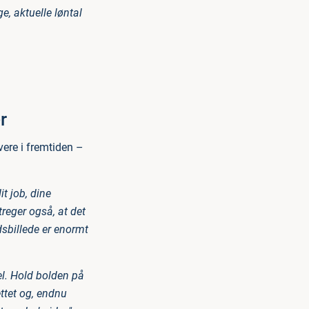
e, aktuelle løntal
r
vere i fremtiden –
it job, dine
reger også, at det
idsbillede er enormt
el. Hold bolden på
ttet og, endnu