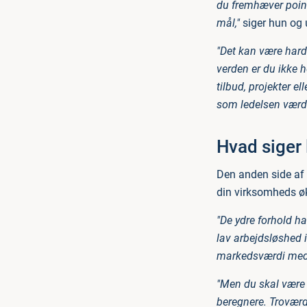
du fremhæver pointe
mål,"
siger hun og 
"Det kan være hard
verden er du ikke h
tilbud, projekter e
som ledelsen værds
Hvad siger 
Den anden side af 
din virksomheds øk
"De ydre forhold ha
lav arbejdsløshed i
markedsværdi med
"Men du skal være s
beregnere. Troværdi