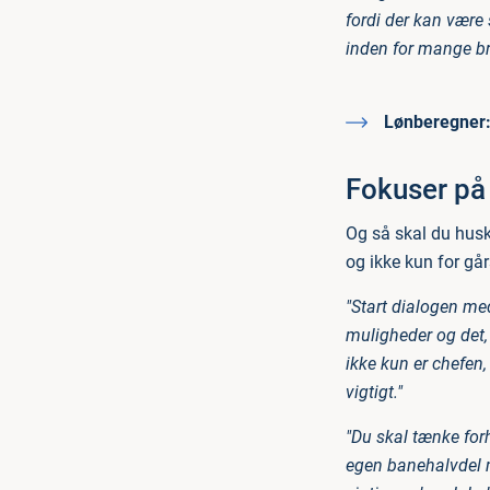
fordi der kan være 
inden for mange br
Lønberegner: 
Fokuser på 
Og så skal du huske
og ikke kun for gå
"Start dialogen med 
muligheder og det,
ikke kun er chefen,
vigtigt."
"Du skal tænke for
egen banehalvdel m