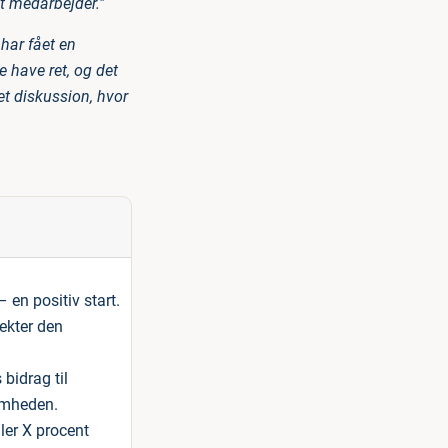
et medarbejder."
har fået en
e have ret, og det
et diskussion, hvor
 en positiv start.
ekter den
 bidrag til
somheden.
ler X procent