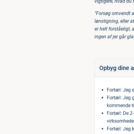
vigtigere, hvad du 
"Forsøg omvendt at
lønstigning, eller 
er helt forståeligt
ingen af jer går gl
Opbyg dine a
Fortæl: Jeg e
Fortæl: Jeg 
kommende tid
Fortæl: De 2-
virksomheden
Fortæl: Jeg k