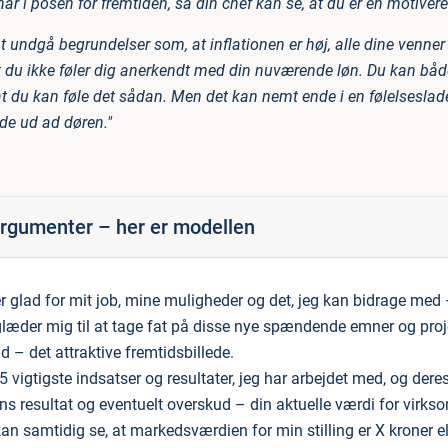
har i posen for fremtiden, så din chef kan se, at du er en motiver
 undgå begrundelser som, at inflationen er høj, alle dine venner 
at du ikke føler dig anerkendt med din nuværende løn. Du kan båd
, at du kan føle det sådan. Men det kan nemt ende i en følelseslad
ade ud ad døren."
rgumenter – her er modellen
r glad for mit job, mine muligheder og det, jeg kan bidrage med –
glæder mig til at tage fat på disse nye spændende emner og proj
 – det attraktive fremtidsbillede.
5 vigtigste indsatser og resultater, jeg har arbejdet med, og deres
s resultat og eventuelt overskud – din aktuelle værdi for virk
an samtidig se, at markedsværdien for min stilling er X kroner el