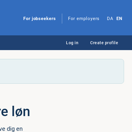
For jobseekers
For employers
DA
EN
Log in
Create profile
re løn
ve dig en