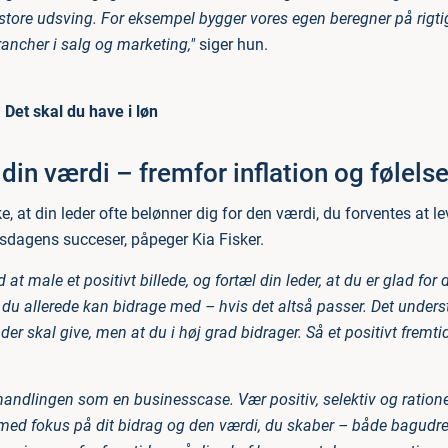
store udsving. For eksempel bygger vores egen beregner på rigtig
ancher i salg og marketing,"
siger hun.
Det skal du have i løn
din værdi – fremfor inflation og følelse
, at din leder ofte belønner dig for den værdi, du forventes at le
rsdagens succeser, påpeger Kia Fisker.
at male et positivt billede, og fortæl din leder, at du er glad for d
 du allerede kan bidrage med – hvis det altså passer. Det underst
 der skal give, men at du i høj grad bidrager. Så et positivt fremt
handlingen som en businesscase. Vær positiv, selektiv og ration
ed fokus på dit bidrag og den værdi, du skaber – både bagudre