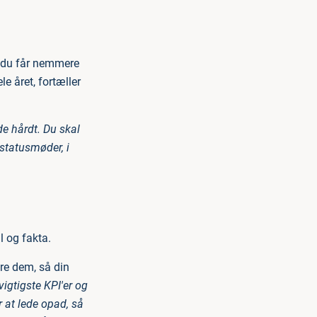
r du får nemmere
e året, fortæller
de hårdt. Du skal
 statusmøder, i
l og fakta.
re dem, så din
vigtigste KPI'er og
r at lede opad, så