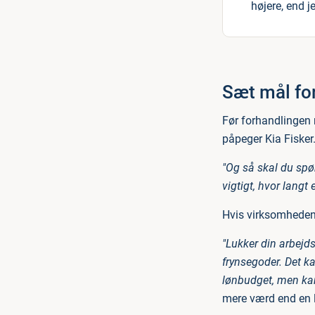
højere, end j
Sæt mål for
Før forhandlingen 
påpeger Kia Fisker
"Og så skal du spø
vigtigt, hvor langt 
Hvis virksomheden 
"Lukker din arbejdsg
frynsegoder. Det kan
lønbudget, men kan 
mere værd end en li