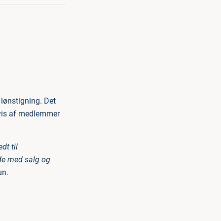
lønstigning. Det
vis af medlemmer
dt til
ejde med salg og
un.