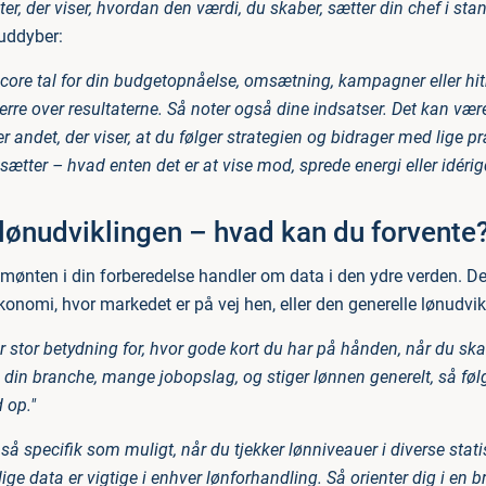
r, der viser, hvordan den værdi, du skaber, sætter din chef i stand
uddyber:
core tal for din budgetopnåelse, omsætning, kampagner eller hitra
erre over resultaterne. Så noter også dine indsatser. Det kan væ
ller andet, der viser, at du følger strategien og bidrager med lige 
ætter – hvad enten det er at vise mod, sprede energi eller idéri
lønudviklingen – hvad kan du forvente
mønten i din forberedelse handler om data i den ydre verden. De
onomi, hvor markedet er på vej hen, eller den generelle lønudvik
r stor betydning for, hvor gode kort du har på hånden, når du skal
 din branche, mange jobopslag, og stiger lønnen generelt, så føl
 op."
å specifik som muligt, når du tjekker lønniveauer i diverse stati
ge data er vigtige i enhver lønforhandling. Så orienter dig i en b