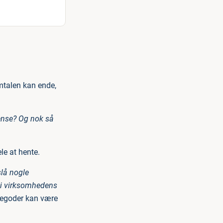
mtalen kan ende,
rænse? Og nok så
le at hente.
slå nogle
dt i virksomhedens
nsegoder kan være