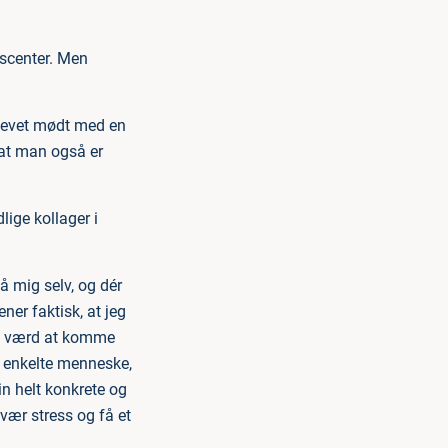
sscenter. Men
 blevet mødt med en
 at man også er
ige kollager i
 mig selv, og dér
ener faktisk, at jeg
da værd at komme
 enkelte menneske,
in helt konkrete og
svær stress og få et