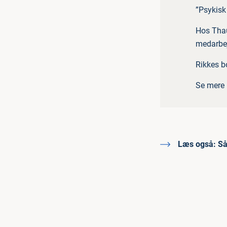
”Psykisk
Hos Thau
medarbejd
Rikkes b
Se mere
Læs også:
Så