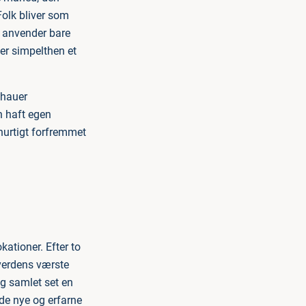
Folk bliver som
De anvender bare
er simpelthen et
Thauer
n haft egen
 hurtigt forfremmet
kationer. Efter to
 verdens værste
og samlet set en
åde nye og erfarne