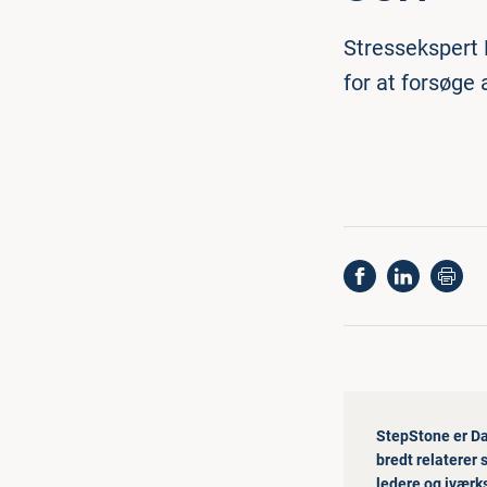
Stressekspert 
for at forsøge 
StepStone er Da
bredt relaterer 
ledere og iværk