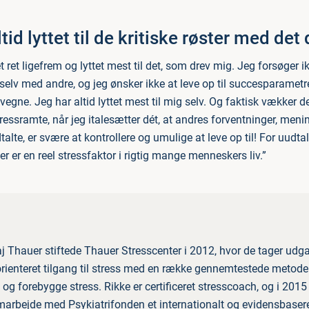
tid lyttet til de kritiske røster med det
t ret ligefrem og lyttet mest til det, som drev mig. Jeg forsøger i
lv med andre, og jeg ønsker ikke at leve op til succesparametr
egne. Jeg har altid lyttet mest til mig selv. Og faktisk vækker de
ressramte, når jeg italesætter dét, at andres forventninger, meni
alte, er svære at kontrollere og umulige at leve op til! For uudta
 er en reel stressfaktor i rigtig mange menneskers liv.”
j Thauer stiftede Thauer Stresscenter i 2012, hvor de tager udg
rienteret tilgang til stress med en række gennemtestede metoder 
og forebygge stress. Rikke er certificeret stresscoach, og i 2015
marbejde med Psykiatrifonden et internationalt og evidensbaser