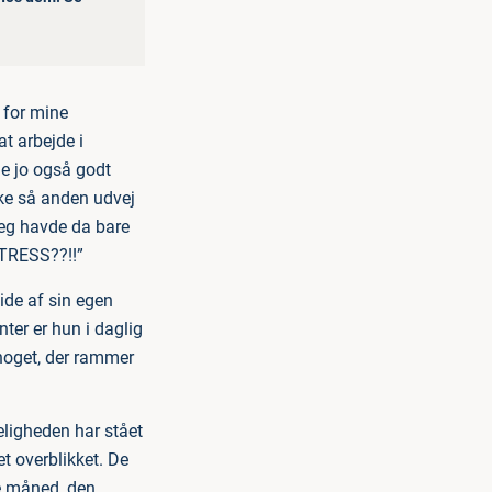
 for mine
t arbejde i
ne jo også godt
ikke så anden udvej
 jeg havde da bare
STRESS??!!”
ide af sin egen
ter er hun i daglig
 noget, der rammer
keligheden har stået
t overblikket. De
te måned, den