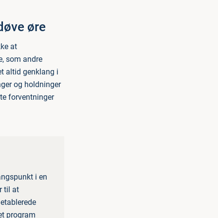
 døve øre
kke at
e, som andre
t altid genklang i
nger og holdninger
lte forventninger
angspunkt i en
til at
 etablerede
et program