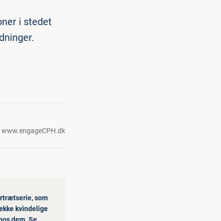
ner i stedet
dninger.
,
www.engageCPH.dk
rtrætserie, som
række kvindelige
 hos dem. Se