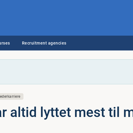
urses
Recruitment agencies
ederkarriere
r altid lyttet mest til 