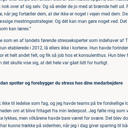
t nok over af sig selv. Og så ender de jo med at brænde helt ud. 
ede, når jeg fortæller dem, at der ikke er noget i vejen med dem. 
sige mestringsstrategier. Og dét kan man gøre noget ved. Det 
som kan læres.”
de som en af landets førende stresseksperter som indehaver af 
un etablerede i 2012, lå ellers ikke i kortene. Hun havde forinde
 et helt andet felt, og fik så job hos et konsulenthus. Hun blev
 det skulle vise sig, at det hele var gået lidt for hurtigt.
dan spotter og forebygger du stress hos dine medarbejdere
 ikke til ledelse som fag, og jeg havde teams på tre forskellige lo
heden om at blive fritaget fra min lederpost. Jeg følte mig som
ikke lykkes, men vilkårene havde bare været for svære. Det blev d
har kunne trække på sidenhen, når jeg i dag giver sparring til b