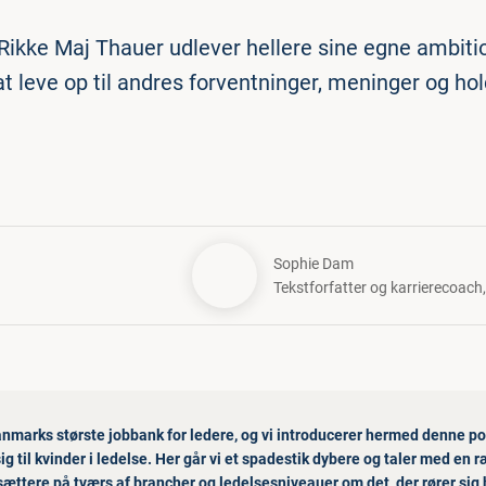
Rikke Maj Thauer udlever hellere sine egne ambitio
at leve op til andres forventninger, meninger og hol
Sophie Dam
Tekstforfatter og karrierecoach
nmarks største jobbank for ledere, og vi introducerer hermed denne po
sig til kvinder i ledelse. Her går vi et spadestik dybere og taler med en 
sættere på tværs af brancher og ledelsesniveauer om det, der rører sig