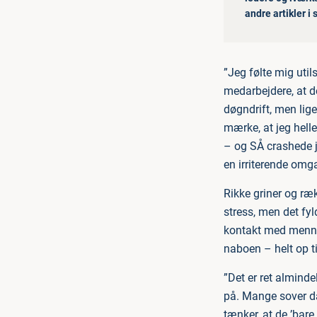
andre artikler i
”Jeg følte mig util
medarbejdere, at de
døgndrift, men lig
mærke, at jeg helle
– og SÅ crashede je
en irriterende omg
Rikke griner og ræ
stress, men det fy
kontakt med mennes
naboen – helt op til
”Det er ret almindel
på. Mange sover då
tænker, at de ’bar