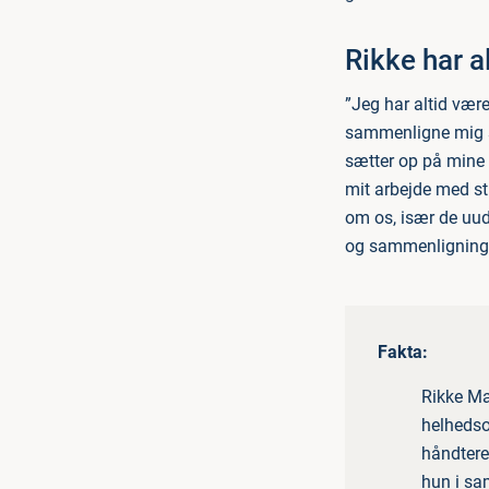
Rikke har al
”Jeg har altid være
sammenligne mig se
sætter op på mine v
mit arbejde med st
om os, især de uudt
og sammenligninger
Fakta:
Rikke Ma
helhedso
håndtere 
hun i sa