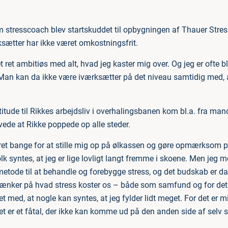
om stresscoach blev startskuddet til opbygningen af Thauer Stre
sætter har ikke været omkostningsfrit.
t ret ambitiøs med alt, hvad jeg kaster mig over. Og jeg er ofte
 ”Man kan da ikke være iværksætter på det niveau samtidig med,
ude til Rikkes arbejdsliv i overhalingsbanen kom bl.a. fra mandl
vede at Rikke poppede op alle steder.
ret bange for at stille mig op på ølkassen og gøre opmærksom på
folk syntes, at jeg er lige lovligt langt fremme i skoene. Men jeg m
metode til at behandle og forebygge stress, og det budskab er 
ænker på hvad stress koster os – både som samfund og for det
et med, at nogle kan syntes, at jeg fylder lidt meget. For det er m
 det er et fåtal, der ikke kan komme ud på den anden side af selv 