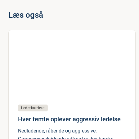
Læs også
Lederkarriere
Hver femte oplever aggressiv ledelse
Nedladende, råbende og aggressive.
Grænseoverskridende adfærd er den barske