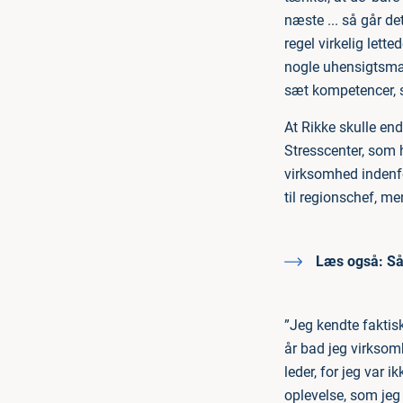
næste ... så går de
regel virkelig lett
nogle uhensigtsmæs
sæt kompetencer, 
At Rikke skulle en
Stresscenter, som h
virksomhed indenfor
til regionschef, men
Læs også:
Så
”Jeg kendte faktisk
år bad jeg virksom
leder, for jeg var 
oplevelse, som jeg 