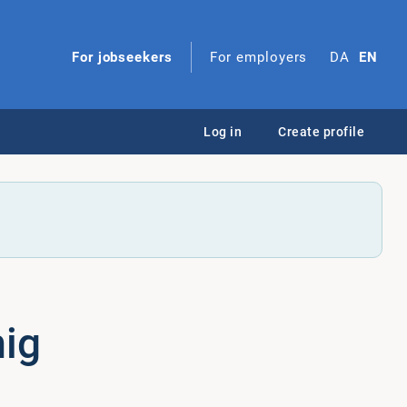
For jobseekers
For employers
DA
EN
Log in
Create profile
mig