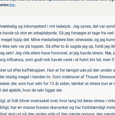
 serien
her
.
strækkelig og inkompetent i mit lederjob. Jeg synes, det var synd
 havde så stor en arbejdsbyrde. Så jeg forsøgte at tage fra ved a
e meget hjalp det. Mine medarbejdere blev stressede, og jeg kun
r ikke selv var på toppen. Så efter to år sagde jeg op, fordi jeg 
g selv! Jeg ville ellers have forsvoret, at jeg havde stress. Næ,
ang influenza, som godt nok havde varet i et halvt års tid, men 
kker ud efter kaffekoppen. Hun er for længst ude på den anden s
lder stadig meget i hendes liv. Som indehaver af Thauer Stresscen
ker, der, som hun selv for 12 år siden, tænker at stress kun er
 det øjeblik, hvor de selv ligger der.
igt, at folk bliver overrasket over, hvor lang tid deres stress i vir
rligt, har en masse fysiske skavanker og har fuldstændigt miste
e lige’ skal ud på den anden side af den næste opgave, den næs