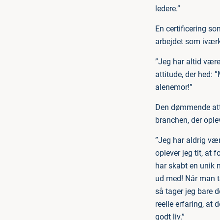
ledere.”
En certificering s
arbejdet som iværk
”Jeg har altid være
attitude, der hed:
alenemor!”
Den dømmende attit
branchen, der ople
”Jeg har aldrig væ
oplever jeg tit, at 
har skabt en unik 
ud med! Når man t
så tager jeg bare d
reelle erfaring, at
godt liv.”