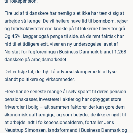
til folkepension.
Fire ud af ti danskere har nemlig slet ikke har tænkt sig at
arbejde så længe. De vil hellere have tid til børnebørn, rejser
og fritidsaktiviteter end knokle på til lokkerne bliver for grå.
Og 45%. lægger også penge til side, så de rent faktisk har
råd til et tidligere exit, viser en ny undersøgelse lavet af
Norstat for fagforeningen Business Danmark blandt 1.268
danskere på arbejdsmarkedet
Det er høje tal, der bør få advarselslamperne til at lyse
blandt politikere og virksomheder.
Flere har de seneste mange år selv sparet til deres pension i
pensionskasser, investeret i aktier og har opbygget store
friværdier i bolig – alt sammen faktorer, der kan gøre dem
økonomisk uafhængige, og som betyder, de ikke er nødt til
at arbejde indtil folkepensionsalderen, fortæller Jens
Neustrup Simonsen, landsformand i Business Danmark og