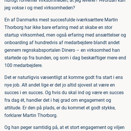
hurtigt forventer virksomheden, at jeg leverer? Hvordan kan
jeg vokse i og med virksomheden?
En af Danmarks mest succesfulde iværksættere Martin
Thorborg har ikke bare erfaring med at skabe en stor
startup virksomhed, men også erfaring med ansættelser og
onboarding af hundredvis af medarbejdere blandt andet
gennem regnskabsportalen Dinero – en virksomhed han
startede op fra bunden, og som i dag beskæftiger mere end
100 medarbejdere.
Det er naturligvis væsentligt at komme godt fra start i ens
nye job. Alt andet lige er det jo altid sjovest at være en
succes i en succes. Og hvis du skal ind og være en succes
fra dag ét, handler det i høj grad om engagement og
attitude. Er den på plads, er du kommet et godt stykke,
forklarer Martin Thorborg.
Og han peger samtidig på, at et stort engagement og viljen