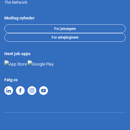
The Network
Modtag nyheder
For jobsøgere
For arbejdsgivere
Hent job-apps
Følg os