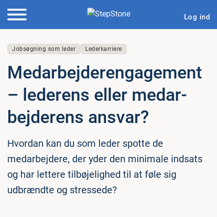
Log ind
Jobsøgning som leder
Lederkarriere
Me­d­ar­bej­de­ren­ga­ge­ment
– lederens eller me­d­ar­
bej­de­rens ansvar?
Hvordan kan du som leder spotte de
medarbejdere, der yder den minimale indsats
og har lettere tilbøjelighed til at føle sig
udbrændte og stressede?