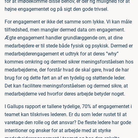
for at imødekomme disse behov, er der rig mulighed for at
højne engagementet og på sigt den gode trivsel.
For engagement er ikke det samme som lykke. Vi kan måle
tilfredshed, men mangler dermed data om engagement.
Ægte engagement handler grundlæggende om, at dine
medarbejdere er til stede både fysisk og psykisk. Dermed er
medarbejderengagement et udtryk for at deres ”why”
kommes omkring og dermed sikrer meningsforståelsen hos
medarbejderne, der forstår hvad de skal gøre, hvad de har
brug for og dette ført an af en tydelig og støttende leder.
Det kan facilitere meningsforståelsen og dermed sikre, at
medarbejderne ved hvorfor deres arbejde betyder noget.
I Gallups rapport er tallene tydelige, 70% af engagementet i
teamet kan tilskrives lederen. Er du som leder rustet til at
varetage den rolle og det ansvar? De fleste ledere har gode
intentioner og ønsker for at arbejde med at styrke