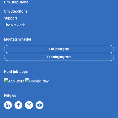
Om StepStone
Om StepStone
Support
The Network
Modtag nyheder
For jobsøgere
For arbejdsgivere
Hent job-apps
Følg os