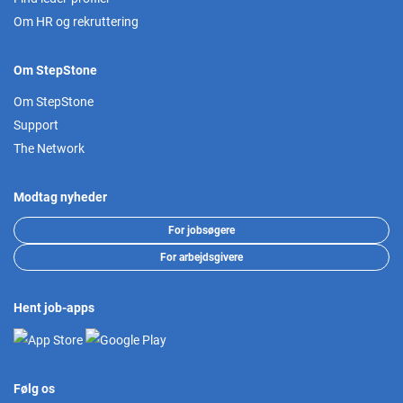
Om HR og rekruttering
Om StepStone
Om StepStone
Support
The Network
Modtag nyheder
For jobsøgere
For arbejdsgivere
Hent job-apps
Følg os