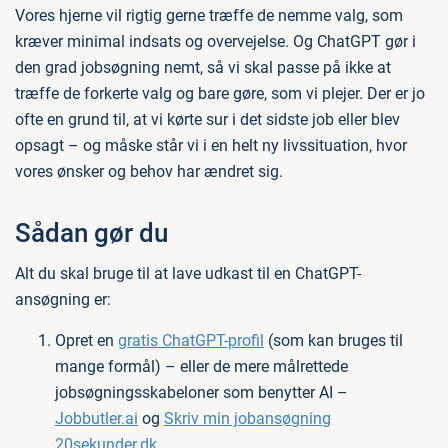
Vores hjerne vil rigtig gerne træffe de nemme valg, som
kræver minimal indsats og overvejelse. Og ChatGPT gør i
den grad jobsøgning nemt, så vi skal passe på ikke at
træffe de forkerte valg og bare gøre, som vi plejer. Der er jo
ofte en grund til, at vi kørte sur i det sidste job eller blev
opsagt – og måske står vi i en helt ny livssituation, hvor
vores ønsker og behov har ændret sig.
Sådan gør du
Alt du skal bruge til at lave udkast til en ChatGPT-
ansøgning er:
Opret en
gratis ChatGPT-profil
(som kan bruges til
mange formål) – eller de mere målrettede
jobsøgningsskabeloner som benytter AI –
Jobbutler.ai
og
Skriv min jobansøgning
20sekunder.dk