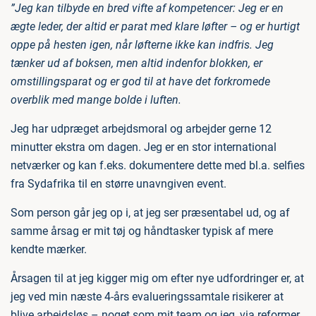
”Jeg kan tilbyde en bred vifte af kompetencer: Jeg er en
ægte leder, der altid er parat med klare løfter – og er hurtigt
oppe på hesten igen, når løfterne ikke kan indfris. Jeg
tænker ud af boksen, men altid indenfor blokken, er
omstillingsparat og er god til at have det forkromede
overblik med mange bolde i luften.
Jeg har udpræget arbejdsmoral og arbejder gerne 12
minutter ekstra om dagen. Jeg er en stor international
netværker og kan f.eks. dokumentere dette med bl.a. selfies
fra Sydafrika til en større unavngiven event.
Som person går jeg op i, at jeg ser præsentabel ud, og af
samme årsag er mit tøj og håndtasker typisk af mere
kendte mærker.
Årsagen til at jeg kigger mig om efter nye udfordringer er, at
jeg ved min næste 4-års evalueringssamtale risikerer at
blive arbejdsløs – noget som mit team og jeg, via reformer,