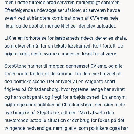
men i dette tilfælde brød serveren midlertidigt sammen.
Efterfølgende undersøgelser afslører, at serveren havde
svært ved at håndtere kombinationen af CV’ernes høje
lixtal og de utroligt mange klicheer, der blev uploadet.
LIX er en forkortelse for læsbarhedsindeks, der er en skala,
som giver et mål for en teksts læsbarhed. Kort fortalt: Jo
højere lixtal, desto sværere anses en tekst for at være.
StepStone har her til morgen gennemset CV’erne, og alle
CV’er har til fælles, at de kommer fra den ene halvdel af
den politiske scene. Det antyder, at en valgdato snart
frigives på Christiansborg, hvor rygterne længe har svirret
og har skabt panik og frygt for arbejdsløshed. En anonym
højtrangerende politiker på Christiansborg, der hører til de
nye brugere på StepStone, udtaler: ”Med afsæt i den
nuværende ustabile situation er der brug for fokus på det
tvingende nødvendige, nemlig at vi som politikere også har