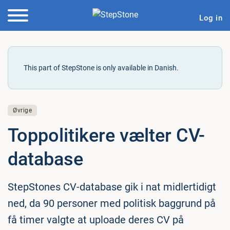
Log in
This part of StepStone is only available in Danish.
Øvrige
Top­po­li­ti­ke­re vælter CV-
database
StepStones CV-database gik i nat midlertidigt
ned, da 90 personer med politisk baggrund på
få timer valgte at uploade deres CV på