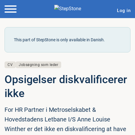
Log in
This part of StepStone is only available in Danish.
CV
Jobsøgning som leder
Op­si­gel­ser diskva­li­fi­ce­rer
ikke
For HR Partner i Metroselskabet &
Hovedstadens Letbane I/S Anne Louise
Winther er det ikke en diskvalificering at have