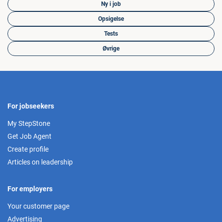
Ny i job
Opsigelse
Tests
Øvrige
For jobseekers
My StepStone
Get Job Agent
Create profile
Articles on leadership
For employers
Your customer page
Advertising