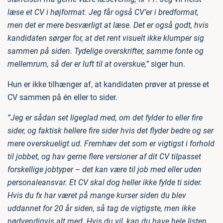
læse et CV i højformat. Jeg får også CV’er i bredformat,
men det er mere besværligt at læse. Det er også godt, hvis
kandidaten sørger for, at det rent visuelt ikke klumper sig
sammen på siden. Tydelige overskrifter, samme fonte og
mellemrum, så der er luft til at overskue,”
siger hun.
Hun er ikke tilhænger af, at kandidaten prøver at presse et
CV sammen på én eller to sider.
”Jeg er sådan set ligeglad med, om det fylder to eller fire
sider, og faktisk hellere fire sider hvis det flyder bedre og ser
mere overskueligt ud. Fremhæv det som er vigtigst i forhold
til jobbet, og hav gerne flere versioner af dit CV tilpasset
forskellige jobtyper – det kan være til job med eller uden
personaleansvar. Et CV skal dog heller ikke fylde ti sider.
Hvis du fx har været på mange kurser siden du blev
uddannet for 20 år siden, så tag de vigtigste, men ikke
nødvendigvis alt med. Hvis du vil, kan du have hele listen