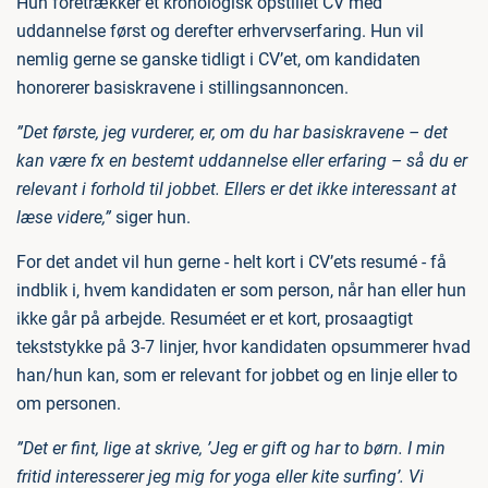
Hun foretrækker et kronologisk opstillet CV med
uddannelse først og derefter erhvervserfaring. Hun vil
nemlig gerne se ganske tidligt i CV’et, om kandidaten
honorerer basiskravene i stillingsannoncen.
”Det første, jeg vurderer, er, om du har basiskravene – det
kan være fx en bestemt uddannelse eller erfaring – så du er
relevant i forhold til jobbet. Ellers er det ikke interessant at
læse videre,”
siger hun.
For det andet vil hun gerne - helt kort i CV’ets resumé - få
indblik i, hvem kandidaten er som person, når han eller hun
ikke går på arbejde. Resuméet er et kort, prosaagtigt
tekststykke på 3-7 linjer, hvor kandidaten opsummerer hvad
han/hun kan, som er relevant for jobbet og en linje eller to
om personen.
”Det er fint, lige at skrive, ’Jeg er gift og har to børn. I min
fritid interesserer jeg mig for yoga eller kite surfing’. Vi