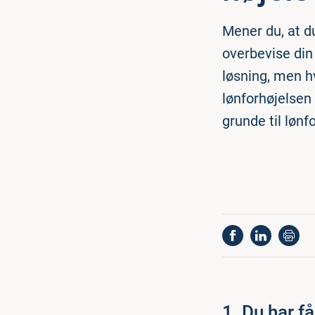
Mener du, at du
overbevise din
løsning, men hv
lønforhøjelsen
grunde til lønf
1. Du har f