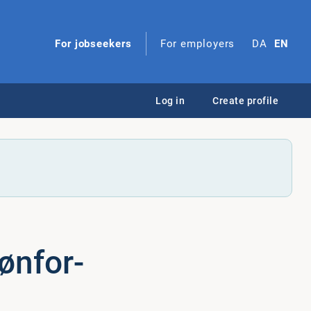
For jobseekers
For employers
DA
EN
Log in
Create profile
øn­for­