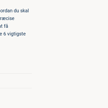
vordan du skal
præcise
t få
 6 vigtigste