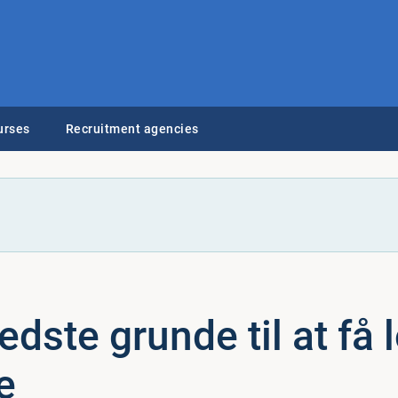
urses
Recruitment agencies
edste grunde til at få l
se