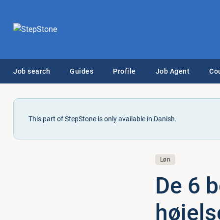
Job search
Guides
Profile
Job Agent
Co
This part of StepStone is only available in Danish.
Løn
De 6 b
hø­jel­