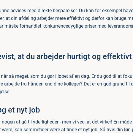
unne bevises med direkte besparelser. Du kan for eksempel have
rer, at din afdeling arbejder mere effektivt og derfor kan bruge me
har måske forhandlet konkurrencedygtige priser med leverandører
vist, at du arbejder hurtigt og effektivt
er når så meget, som du gør i løbet af en dag. Er du god til at fok
e arbejde fra hånden end dine kolleger? Det er en god grund til a
else.
g et nyt job
 nogen at gå til yderligheder - men vi ved, at det virker! En måde
r værd, kan sommetider være at finde et nyt job. Så hvis din løn 