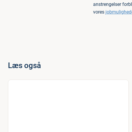
anstrengelser forbl
vores
jobmulighed
Læs også