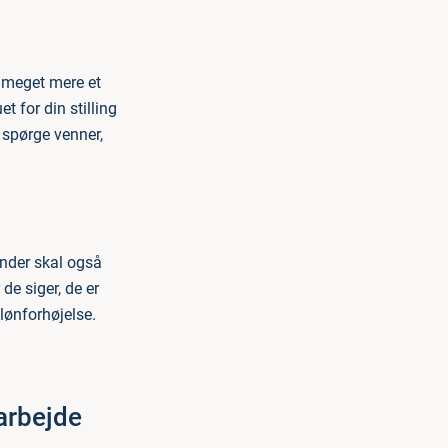
e meget mere et
t for din stilling
 spørge venner,
under skal også
de siger, de er
lønforhøjelse.
arbejde