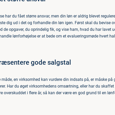
e har du fået større ansvar, men din løn er aldrig blevet regulere
ste dig ud i det og forhandle din løn igen. Først skal du bevise ov
d de opgaver, du oprindelig fik, og vise ham, hvad du har lavet u
rhandle lønforhøjelse er at bede om et evalueringsmøde hvert hal
præsentere gode salgstal
 måde, en virksomhed kan vurdere din indsats på, er måske på 
erer. Har du øget virksomhedens omsætning, eller har du skaffet 
e overskuddet i flere år, så kan der være en god grund til en lønf