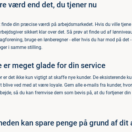
re værd end det, du tjener nu
at finde din præcise værdi på arbejdsmarkedet. Hvis du ville tjen
rbejdsgiver sikkert klar over det. Så prøv at finde ud af lønniveaue
agforening, bruge en lønberegner - eller hvis du har mod på det -
eger i samme stilling.
 er meget glade for din service
r er det ikke kun vigtigt at skaffe nye kunder. De eksisterende k
at blive ved med at være loyale. Gem alle e-mails fra kunder, hvor 
rbejde, så du kan fremvise dem som bevis på, at du fortjener din 
heden kan spare penge på grund af dit 