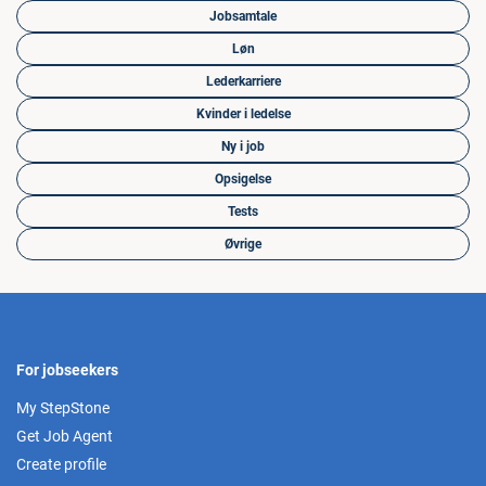
Jobsamtale
Løn
Lederkarriere
Kvinder i ledelse
Ny i job
Opsigelse
Tests
Øvrige
For jobseekers
My StepStone
Get Job Agent
Create profile