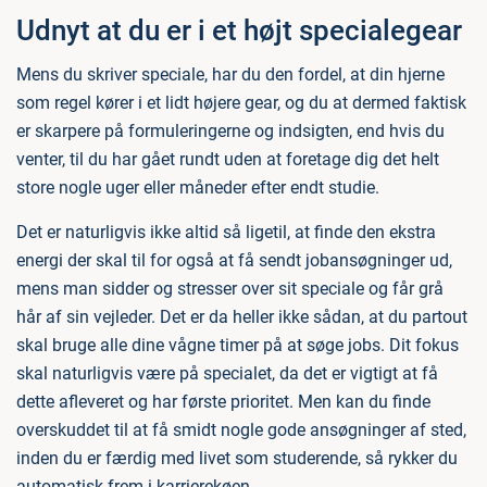
Udnyt at du er i et højt specialegear
Mens du skriver speciale, har du den fordel, at din hjerne
som regel kører i et lidt højere gear, og du at dermed faktisk
er skarpere på formuleringerne og indsigten, end hvis du
venter, til du har gået rundt uden at foretage dig det helt
store nogle uger eller måneder efter endt studie.
Det er naturligvis ikke altid så ligetil, at finde den ekstra
energi der skal til for også at få sendt jobansøgninger ud,
mens man sidder og stresser over sit speciale og får grå
hår af sin vejleder. Det er da heller ikke sådan, at du partout
skal bruge alle dine vågne timer på at søge jobs. Dit fokus
skal naturligvis være på specialet, da det er vigtigt at få
dette afleveret og har første prioritet. Men kan du finde
overskuddet til at få smidt nogle gode ansøgninger af sted,
inden du er færdig med livet som studerende, så rykker du
automatisk frem i karrierekøen.