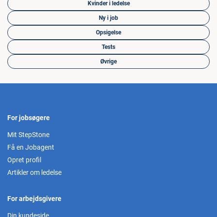
Kvinder i ledelse
Ny i job
Opsigelse
Tests
Øvrige
For jobsøgere
Mit StepStone
Få en Jobagent
Opret profil
Artikler om ledelse
For arbejdsgivere
Din kundeside