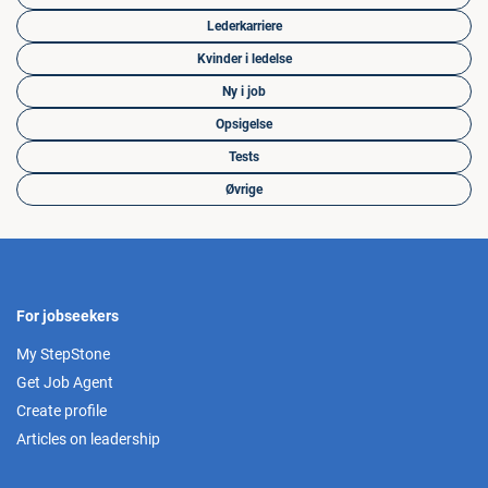
Lederkarriere
Kvinder i ledelse
Ny i job
Opsigelse
Tests
Øvrige
For jobseekers
My StepStone
Get Job Agent
Create profile
Articles on leadership