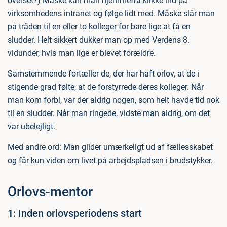
overset?) Måske kan man hjemmefra klikke ind på
virksomhedens intranet og følge lidt med. Måske slår man
på tråden til en eller to kolleger for bare lige at få en
sludder. Helt sikkert dukker man op med Verdens 8.
vidunder, hvis man lige er blevet forældre.
Samstemmende fortæller de, der har haft orlov, at de i
stigende grad følte, at de forstyrrede deres kolleger. Når
man kom forbi, var der aldrig nogen, som helt havde tid nok
til en sludder. Når man ringede, vidste man aldrig, om det
var ubelejligt.
Med andre ord: Man glider umærkeligt ud af fællesskabet
og får kun viden om livet på arbejdspladsen i brudstykker.
Orlovs-mentor
1: Inden orlovsperiodens start