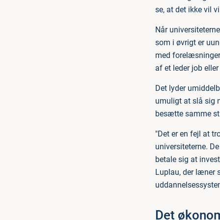
se, at det ikke vil v
Når universitetern
som i øvrigt er uun
med forelæsninger 
af et leder job elle
Det lyder umiddelba
umuligt at slå sig
besætte samme sti
"Det er en fejl at
universiteterne. D
betale sig at inves
Luplau, der læner 
uddannelsessystem
Det økonom