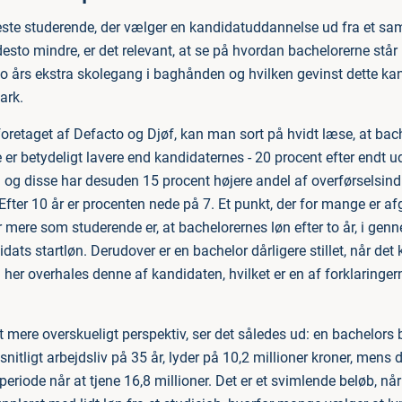
reste studerende, der vælger en kandidatuddannelse ud fra et 
sto mindre, er det relevant, at se på hvordan bachelorerne står i
o års ekstra skolegang i baghånden og hvilken gevinst dette ka
ark.
foretaget af Defacto og Djøf, kan man sort på hvidt læse, at bac
er betydeligt lavere end kandidaternes - 20 procent efter endt u
n og disse har desuden 15 procent højere andel af overførsels
fter 10 år er procenten nede på 7. Et punkt, der for mange er af
 år mere som studerende er, at bachelorernes løn efter to år, i gen
dats startløn. Derudover er en bachelor dårligere stillet, når det
 her overhales denne af kandidaten, hvilket er en af forklaringer
et mere overskueligt perspektiv, ser det således ud: en bachelors
nitligt arbejdsliv på 35 år, lyder på 10,2 millioner kroner, mens
riode når at tjene 16,8 millioner. Det er et svimlende beløb, når 