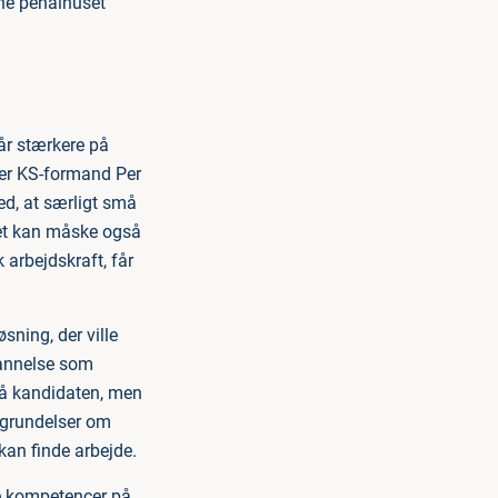
yne penalhuset
år stærkere på
ger KS-formand Per
ed, at særligt små
det kan måske også
arbejdskraft, får
sning, der ville
dannelse som
 på kandidaten, men
egrundelser om
kan finde arbejde.
ke kompetencer på