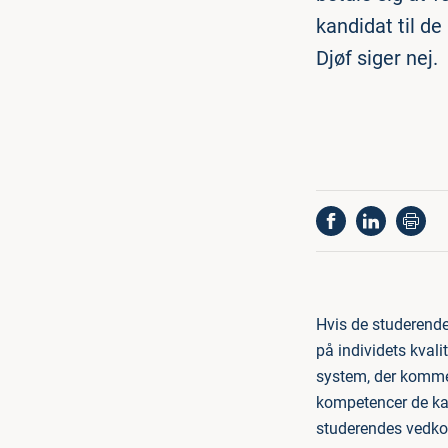
kandidat til de
Djøf siger nej.
Hvis de studerende e
på individets kvali
system, der kommer
kompetencer de kan
studerendes vedkomm