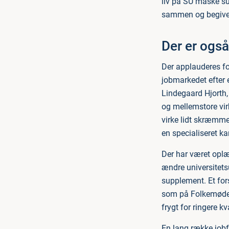
liv på SU måske su
sammen og begive s
Der er også
Der applauderes fo
jobmarkedet efter
Lindegaard Hjorth,
og mellemstore vi
virke lidt skræmme
en specialiseret ka
Der har været oplæg
ændre universitets
supplement. Et for
som på Folkemødet 
frygt for ringere k
En lang række jobf