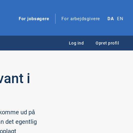
For jobsøgere
For arbejdsgivere
DA
EN
Log ind
Opret profil
vant i
at komme ud på
n det egentlig
 oplagt