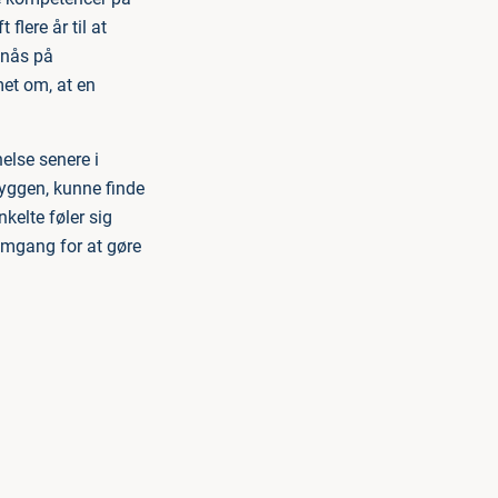
flere år til at
pnås på
et om, at en
else senere i
ryggen, kunne finde
kelte føler sig
 omgang for at gøre