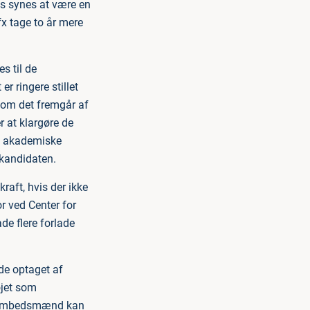
s synes at være en
fx tage to år mere
s til de
r ringere stillet
Som det fremgår af
r at klargøre de
den akademiske
 kandidaten.
kraft, hvis der ikke
r ved Center for
de flere forlade
de optaget af
øjet som
og embedsmænd kan