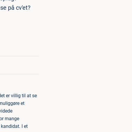
se på cv'et?
er villig til at se
muliggøre et
videde
 for mange
kandidat. I et