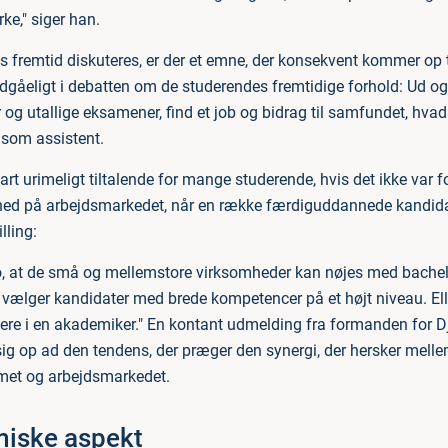
irke," siger han.
es fremtid diskuteres, er der et emne, der konsekvent kommer op t
dgåeligt i debatten om de studerendes fremtidige forhold: Ud og a
og utallige eksamener, find et job og bidrag til samfundet, hvad 
r som assistent.
rt urimeligt tiltalende for mange studerende, hvis det ikke var f
 ned på arbejdsmarkedet, når en række færdiguddannede kandidater
lling:
 tro, at de små og mellemstore virksomheder kan nøjes med bachel
e vælger kandidater med brede kompetencer på et højt niveau. Ell
tere i en akademiker." En kontant udmelding fra formanden for Dj
sig op ad den tendens, der præger den synergi, der hersker mell
et og arbejdsmarkedet.
iske aspekt