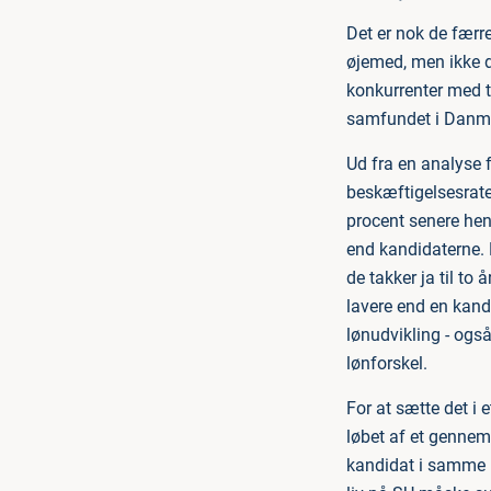
Det er nok de fær
øjemed, men ikke de
konkurrenter med t
samfundet i Danm
Ud fra en analyse 
beskæftigelsesrate 
procent senere he
end kandidaterne. E
de takker ja til to
lavere end en kandi
lønudvikling - også
lønforskel.
For at sætte det i 
løbet af et gennems
kandidat i samme pe