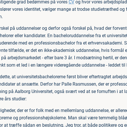
 stigende grad bedømmes på vores
CV
og hvor vores arbejdsplad
slører vores identitet, vælger mange at trodse studietræthed og 
n.
orskel på uddannelser og derfor også forskel på, hvad der forvente
orer eller kandidater. En bacheloruddannelse fra et universitet e
tuderende med en professionsbachelor fra et erhvervsakademi. 
nte tilfælde, er det en ikke-akademisk uddannelse, hvis formål e
iv på arbejdsmarkedet - efter bare 3 år. I modsætning hertil, er 
nkt som et led i en længere videregående uddannelse - leddet til
ette, at universitetsbachelorerne først bliver eftertragtet arbejds
ndidater at ansætte. Derfor har Palle Rasmussen, der er professo
g på Aalborg Universitet, også svært ved at se fornuften i at la
re års studier:
igheder, der er for folk med en mellemlang uddannelse, er allere
orerne og professionshøjskolerne. Man skal være temmelig blå
or at træffe sådan en beslutning. Jeg tror, at både politikere 