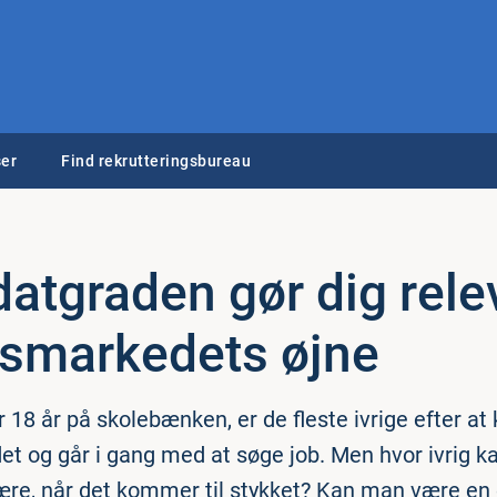
er
Find rekrutteringsbureau
dat­gra­den gør dig rele
ds­mar­ke­dets øjne
r 18 år på skolebænken, er de fleste ivrige efter 
t og går i gang med at søge job. Men hvor ivrig ka
være, når det kommer til stykket? Kan man være en