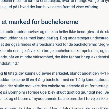
ppleret med lidt løn fra et studiejob, hvorfor mange vælger at l
ig ud på i hvad der kan blive deres fremtid viser erfaring.
 et marked for bachelorerne
r kandidatuddannelser og det kan heller ikke benægtes, at de st
 endt uddannelse med kandidatfag. Dog understreger understre
 at der også findes et arbejdsmarked for de bachelorerne: "Jeg v
rksomheder ligeså vel kan bruge bachelorens kompetencer, og 
nde, når en mindre virksomhed, der ikke før har brugt akademisk 
ndidat ind."
 til tiltag, der kunne udjævne markedet, blandt andet den 4+1 lø
uddannelserne til en 4-årig bachelor med en 1-årig kandidatud
slag der skulle motivere den enkelte studerende til at fortsætte
på Bornholm i forrige uge, blev skudt godt og grundigt ned. B
valitet og et boom af nyuddannede bachelorer, der i forvejen ikke 
unktioner, der i dag udføres af kandidater, kræver ikke specifik