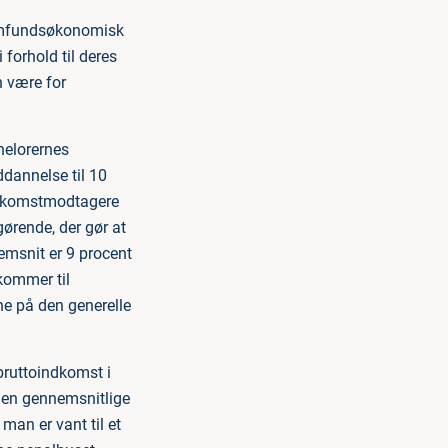
samfundsøkonomisk
 forhold til deres
n være for
helorernes
ddannelse til 10
indkomstmodtagere
gørende, der gør at
nemsnit er 9 procent
 kommer til
ne på den generelle
 bruttoindkomst i
 den gennemsnitlige
man er vant til et