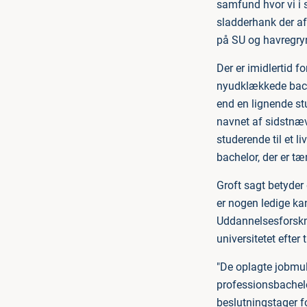
samfund hvor vi i
sladderhank der af
på SU og havregry
Der er imidlertid f
nyudklækkede bachel
end en lignende s
navnet af sidstnæv
studerende til et l
bachelor, der er tæ
Groft sagt betyder d
er nogen ledige ka
Uddannelsesforsknin
universitetet efter t
"De oplagte jobmul
professionsbachel
beslutningstager f