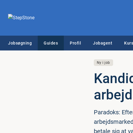
Jobsøgning
Guides
Profil
Jobagent
Kurs
Ny i job
Kan­di­
ar­bej
Paradoks: Efte
arbejdsmarkede
betale sig at 