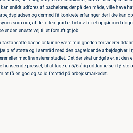
an snildt udføres af bachelorer, der på den måde, ville have haft 
arbejdspladsen og dermed få konkrete erfaringer, der ikke kan o
ynes som om, at der i den grad er behov for et opgør med dogm
er den eneste vej til et fornuftigt job.
 den fastansatte bachelor kunne være muligheden for videreuddann
 hjælp af støtte og i samråd med den pågældende arbejdsgiver i 
rer eller medfinansierer studiet. Det der skal undgås er, at den en
e henseende presset, til at tage en 5/6-årig uddannelse i første
m at få en god og solid fremtid på arbejdsmarkedet.