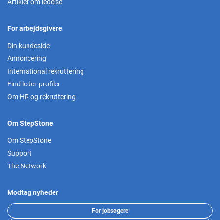
Artikler om ledelse
For arbejdsgivere
Din kundeside
Annoncering
International rekruttering
Find leder-profiler
Om HR og rekruttering
Om StepStone
Om StepStone
Support
The Network
Modtag nyheder
For jobsøgere